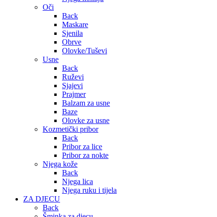
Oči
Back
Maskare
Sjenila
Obrve
Olovke/Tuševi
Usne
Back
Ruževi
Sjajevi
Prajmer
Balzam za usne
Baze
Olovke za usne
Kozmetički pribor
Back
Pribor za lice
Pribor za nokte
Njega kože
Back
Njega lica
Njega ruku i tijela
ZA DJECU
Back
Šminka za djecu