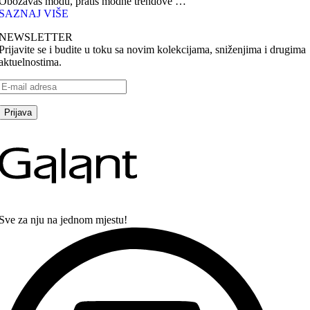
Obožavaš modu, pratiš modne trendove …
SAZNAJ VIŠE
NEWSLETTER
Prijavite se i budite u toku sa novim kolekcijama, sniženjima i drugima
aktuelnostima.
Sve za nju na jednom mjestu!