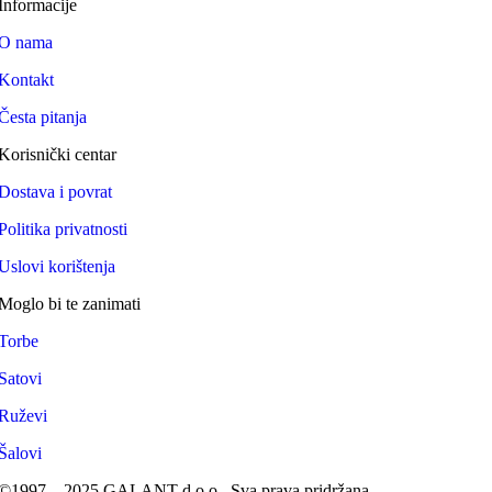
Informacije
O nama
Kontakt
Česta pitanja
Korisnički centar
Dostava i povrat
Politika privatnosti
Uslovi korištenja
Moglo bi te zanimati
Torbe
Satovi
Ruževi
Šalovi
©1997 – 2025 GALANT d.o.o.. Sva prava pridržana.