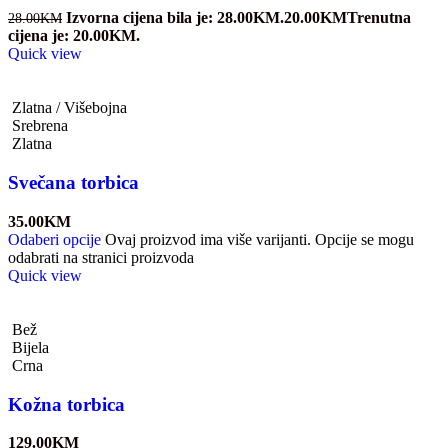
Izvorna cijena bila je: 28.00KM.
20.00
KM
Trenutna
28.00
KM
cijena je: 20.00KM.
Quick view
Zlatna / Višebojna
Srebrena
Zlatna
Svečana torbica
35.00
KM
Odaberi opcije
Ovaj proizvod ima više varijanti. Opcije se mogu
odabrati na stranici proizvoda
Quick view
Bež
Bijela
Crna
Kožna torbica
129.00
KM