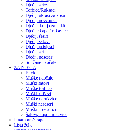
Dječiji setovi
Torbice/Ruksaci
Dječiji ukrasi za kosu
Dječiji novčanici
Dječija kutija za nakit
Dječije kape / rukavice
Dječiji šeširi
Dječiji satovi
Dječiji privjesci
Dječiji set
Dječiji neseser
Sunčane naočale
ZA NJEGA
Back
Muške naočale
Muški satovi
Muške torbice
Muški kaiševi
Muške narukvice
Muški neseseri
Muški novčanici
Šalovi, kape i rukavice
Innamore čarape
Lista želja