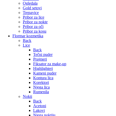
Ogledala
Gold setovi
Trepavice
Pribor za lice
Pribor za nokte
Pribor za oči
Pribor za kosu
Flormar kozmetika
Back
Lice
Back
Tečni puder
Prajmeri
Fiksator za make-up
Highlighteri
Kameni puder
Kontura lica
Korektori
Njega lica
Rumenila
Nokti
Back
Acetoni
Lakovi
Njega noktiju