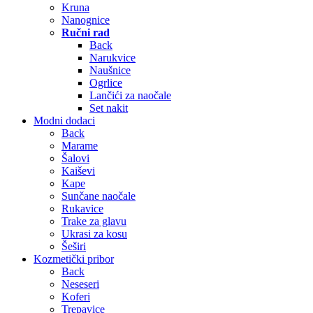
Kruna
Nanognice
Ručni rad
Back
Narukvice
Naušnice
Ogrlice
Lančići za naočale
Set nakit
Modni dodaci
Back
Marame
Šalovi
Kaiševi
Kape
Sunčane naočale
Rukavice
Trake za glavu
Ukrasi za kosu
Šeširi
Kozmetički pribor
Back
Neseseri
Koferi
Trepavice