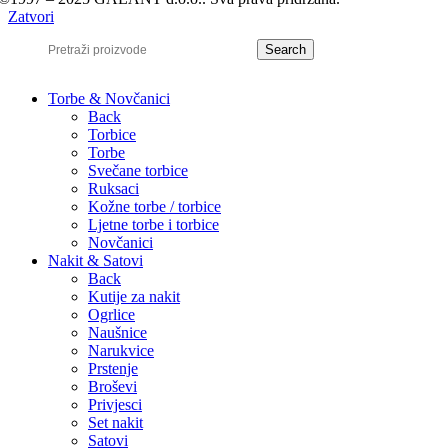
Zatvori
Search
Torbe & Novčanici
Back
Torbice
Torbe
Svečane torbice
Ruksaci
Kožne torbe / torbice
Ljetne torbe i torbice
Novčanici
Nakit & Satovi
Back
Kutije za nakit
Ogrlice
Naušnice
Narukvice
Prstenje
Broševi
Privjesci
Set nakit
Satovi