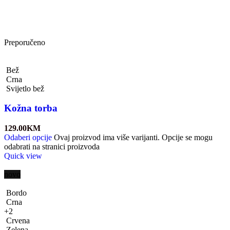
Preporučeno
Bež
Crna
Svijetlo bež
Kožna torba
129.00
KM
Odaberi opcije
Ovaj proizvod ima više varijanti. Opcije se mogu
odabrati na stranici proizvoda
Quick view
novo
Bordo
Crna
+2
Crvena
Zelena