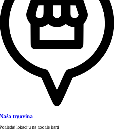
Naša trgovina
Pogledaj lokaciju na google karti