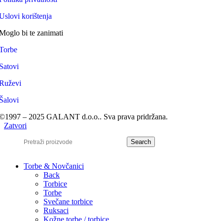
Uslovi korištenja
Moglo bi te zanimati
Torbe
Satovi
Ruževi
Šalovi
©1997 – 2025 GALANT d.o.o.. Sva prava pridržana.
Zatvori
Search
Torbe & Novčanici
Back
Torbice
Torbe
Svečane torbice
Ruksaci
Kožne torbe / torbice