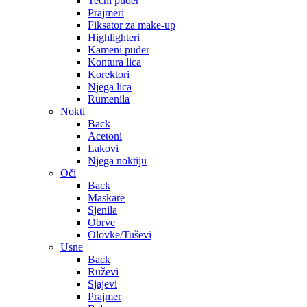
Tečni puder
Prajmeri
Fiksator za make-up
Highlighteri
Kameni puder
Kontura lica
Korektori
Njega lica
Rumenila
Nokti
Back
Acetoni
Lakovi
Njega noktiju
Oči
Back
Maskare
Sjenila
Obrve
Olovke/Tuševi
Usne
Back
Ruževi
Sjajevi
Prajmer