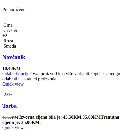
Preporučeno
Crna
Crvena
+2
Roza
Smeđa
Novčanik
10.40
KM
Odaberi opcije
Ovaj proizvod ima više varijanti. Opcije se mogu
odabrati na stranici proizvoda
Quick view
-23%
Torba
Izvorna cijena bila je: 45.50KM.
35.00
KM
Trenutna
45.50
KM
cijena je: 35.00KM.
Quick view