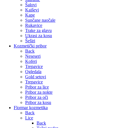
Šalovi
Kaiševi
Kape
Sunčane naočale
Rukavice
Trake za glavu
Ukrasi za kosu
Šeširi
Kozmetički pribor
Back
Neseseri
Koferi
Trepavice
Ogledala
Gold setovi
Trepavice
Pribor za lice
Pribor za nokte
Pribor za oči
Pribor za kosu
Flormar kozmetika
Back
Lice
Back