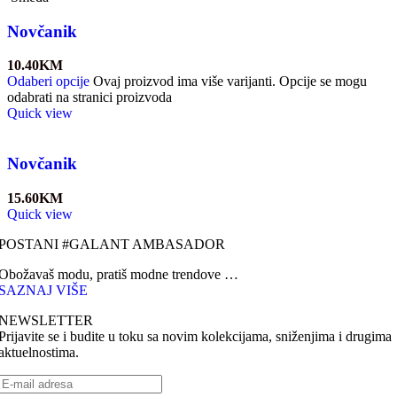
Novčanik
10.40
KM
Odaberi opcije
Ovaj proizvod ima više varijanti. Opcije se mogu
odabrati na stranici proizvoda
Quick view
Novčanik
15.60
KM
Quick view
POSTANI #GALANT AMBASADOR
Obožavaš modu, pratiš modne trendove …
SAZNAJ VIŠE
NEWSLETTER
Prijavite se i budite u toku sa novim kolekcijama, sniženjima i drugima
aktuelnostima.