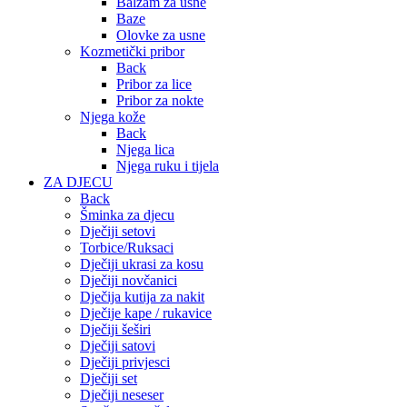
Balzam za usne
Baze
Olovke za usne
Kozmetički pribor
Back
Pribor za lice
Pribor za nokte
Njega kože
Back
Njega lica
Njega ruku i tijela
ZA DJECU
Back
Šminka za djecu
Dječiji setovi
Torbice/Ruksaci
Dječiji ukrasi za kosu
Dječiji novčanici
Dječija kutija za nakit
Dječije kape / rukavice
Dječiji šeširi
Dječiji satovi
Dječiji privjesci
Dječiji set
Dječiji neseser