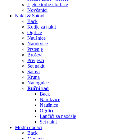
Ljetne torbe i torbice
Novčanici
Nakit & Satovi
Back
Kutije za nakit
Ogrlice
Naušnice
Narukvice
Prstenje
Broševi
Privjesci
Set nakit
Satovi
Kruna
Nanognice
Ručni rad
Back
Narukvice
Naušnice
Ogrlice
Lančići za naočale
Set nakit
Modni dodaci
Back
Marame