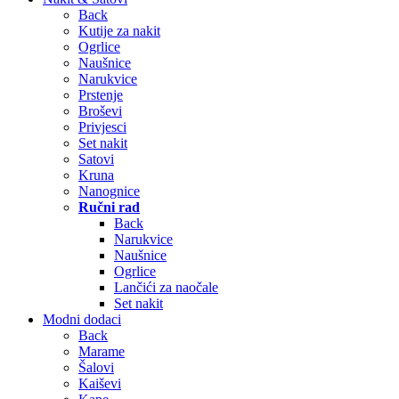
Back
Kutije za nakit
Ogrlice
Naušnice
Narukvice
Prstenje
Broševi
Privjesci
Set nakit
Satovi
Kruna
Nanognice
Ručni rad
Back
Narukvice
Naušnice
Ogrlice
Lančići za naočale
Set nakit
Modni dodaci
Back
Marame
Šalovi
Kaiševi