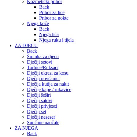
Kozmetički pribor
Back
Pribor za lice
Pribor za nokte
Njega kože
Back
Njega lica
Njega ruku i tijela
ZA DJECU
Back
Šminka za djecu
Dječiji setovi
Torbice/Ruksaci
Dječiji ukrasi za kosu
Dječiji novčanici
Dječija kutija za nakit
Dječije kape / rukavice
Dječiji šeširi
Dječiji satovi
Dječiji privjesci
Dječiji set
Dječiji neseser
Sunčane naočale
ZA NJEGA
Back