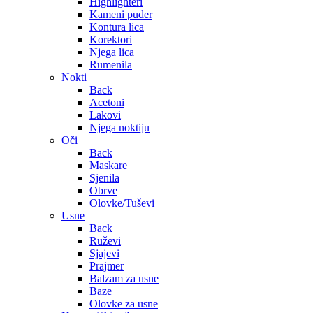
Highlighteri
Kameni puder
Kontura lica
Korektori
Njega lica
Rumenila
Nokti
Back
Acetoni
Lakovi
Njega noktiju
Oči
Back
Maskare
Sjenila
Obrve
Olovke/Tuševi
Usne
Back
Ruževi
Sjajevi
Prajmer
Balzam za usne
Baze
Olovke za usne