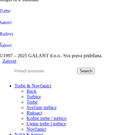
Torbe
Satovi
Ruževi
Šalovi
©1997 – 2025 GALANT d.o.o.. Sva prava pridržana.
Zatvori
Search
Torbe & Novčanici
Back
Torbice
Torbe
Svečane torbice
Ruksaci
Kožne torbe / torbice
Ljetne torbe i torbice
Novčanici
Nakit & Satovi