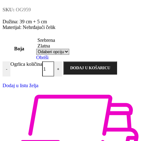
SKU:
OG959
Dužina: 39 cm + 5 cm
Materijal: Nehrđajući čelik
Srebrena
Zlatna
Boja
Obriši
Ogrlica količina
DODAJ U KOŠARICU
-
+
Dodaj u listu želja