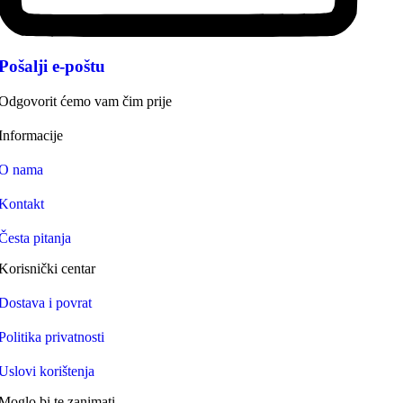
Pošalji e-poštu
Odgovorit ćemo vam čim prije
Informacije
O nama
Kontakt
Česta pitanja
Korisnički centar
Dostava i povrat
Politika privatnosti
Uslovi korištenja
Moglo bi te zanimati