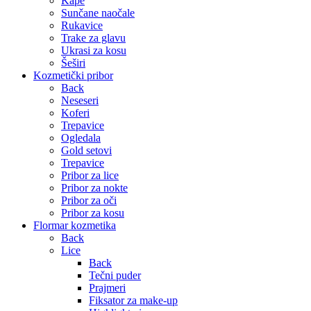
Kape
Sunčane naočale
Rukavice
Trake za glavu
Ukrasi za kosu
Šeširi
Kozmetički pribor
Back
Neseseri
Koferi
Trepavice
Ogledala
Gold setovi
Trepavice
Pribor za lice
Pribor za nokte
Pribor za oči
Pribor za kosu
Flormar kozmetika
Back
Lice
Back
Tečni puder
Prajmeri
Fiksator za make-up