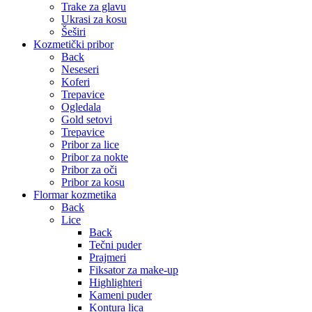
Trake za glavu
Ukrasi za kosu
Šeširi
Kozmetički pribor
Back
Neseseri
Koferi
Trepavice
Ogledala
Gold setovi
Trepavice
Pribor za lice
Pribor za nokte
Pribor za oči
Pribor za kosu
Flormar kozmetika
Back
Lice
Back
Tečni puder
Prajmeri
Fiksator za make-up
Highlighteri
Kameni puder
Kontura lica