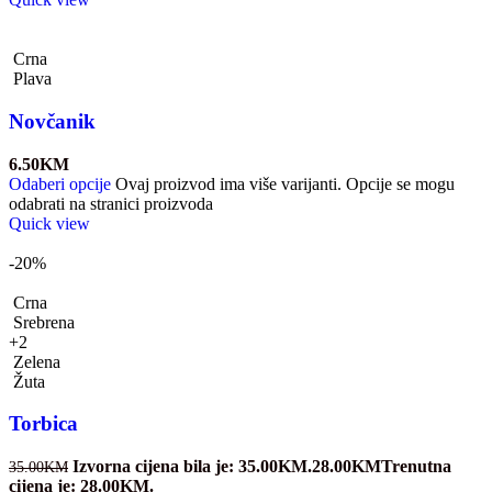
Crna
Plava
Novčanik
6.50
KM
Odaberi opcije
Ovaj proizvod ima više varijanti. Opcije se mogu
odabrati na stranici proizvoda
Quick view
-20%
Crna
Srebrena
+2
Zelena
Žuta
Torbica
Izvorna cijena bila je: 35.00KM.
28.00
KM
Trenutna
35.00
KM
cijena je: 28.00KM.