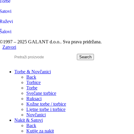
Torbe
Satovi
Ruževi
Šalovi
©1997 – 2025 GALANT d.o.o.. Sva prava pridržana.
Zatvori
Search
Torbe & Novčanici
Back
Torbice
Torbe
Svečane torbice
Ruksaci
Kožne torbe / torbice
Ljetne torbe i torbice
Novčanici
Nakit & Satovi
Back
Kutije za nakit