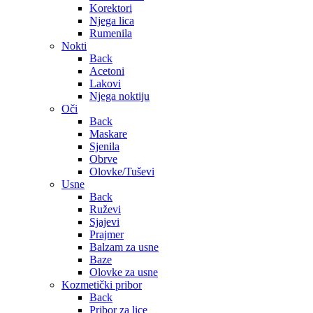
Korektori
Njega lica
Rumenila
Nokti
Back
Acetoni
Lakovi
Njega noktiju
Oči
Back
Maskare
Sjenila
Obrve
Olovke/Tuševi
Usne
Back
Ruževi
Sjajevi
Prajmer
Balzam za usne
Baze
Olovke za usne
Kozmetički pribor
Back
Pribor za lice