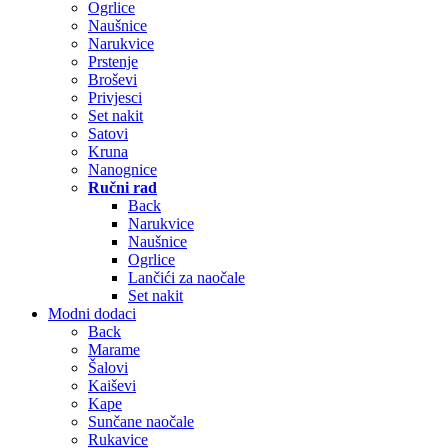
Ogrlice
Naušnice
Narukvice
Prstenje
Broševi
Privjesci
Set nakit
Satovi
Kruna
Nanognice
Ručni rad
Back
Narukvice
Naušnice
Ogrlice
Lančići za naočale
Set nakit
Modni dodaci
Back
Marame
Šalovi
Kaiševi
Kape
Sunčane naočale
Rukavice