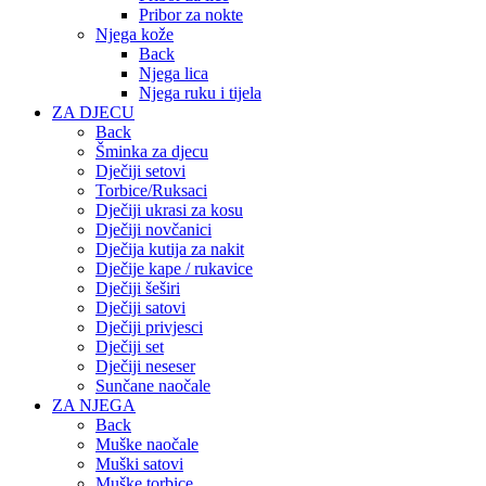
Pribor za nokte
Njega kože
Back
Njega lica
Njega ruku i tijela
ZA DJECU
Back
Šminka za djecu
Dječiji setovi
Torbice/Ruksaci
Dječiji ukrasi za kosu
Dječiji novčanici
Dječija kutija za nakit
Dječije kape / rukavice
Dječiji šeširi
Dječiji satovi
Dječiji privjesci
Dječiji set
Dječiji neseser
Sunčane naočale
ZA NJEGA
Back
Muške naočale
Muški satovi
Muške torbice