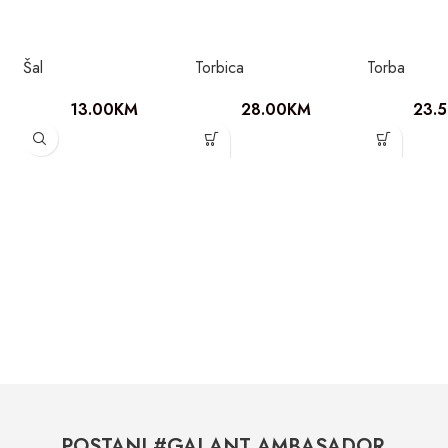
Šal
Torbica
Torba
13.00
KM
28.00
KM
23.
POSTANI #GALANT AMBASADOR