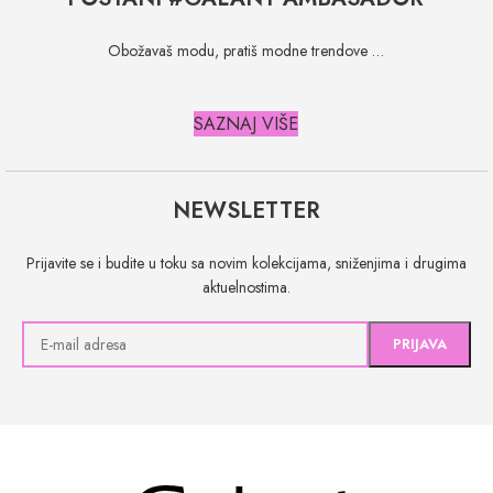
Obožavaš modu, pratiš modne trendove …
SAZNAJ VIŠE
NEWSLETTER
Prijavite se i budite u toku sa novim kolekcijama, sniženjima i drugima
aktuelnostima.