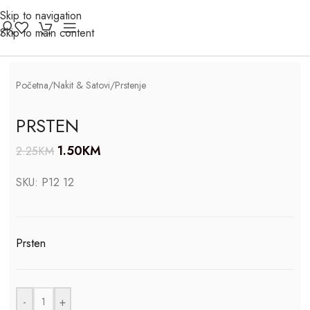
Skip to navigation
Click to enlarge
Skip to main content
-33%
Početna
/
Nakit & Satovi
/
Prstenje
PRSTEN
1.50
KM
2.25
KM
SKU:
P12 12
Prsten
-
+