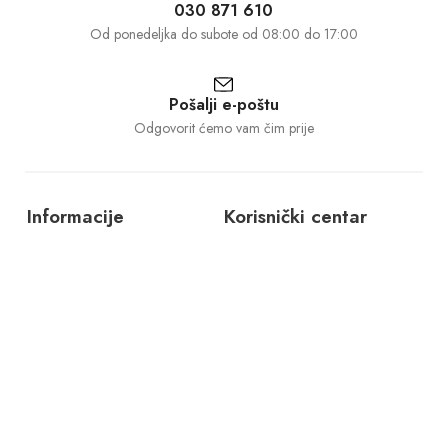
030 871 610
Od ponedeljka do subote od 08:00 do 17:00
Pošalji e-poštu
Odgovorit ćemo vam čim prije
Informacije
Korisnički centar
O nama
Dostava i povrat
Kontakt
Politika privatnosti
Česta pitanja
Uslovi korištenja
©1997 – 2025 GALANT d.o.o.. Sva prava pridržana.