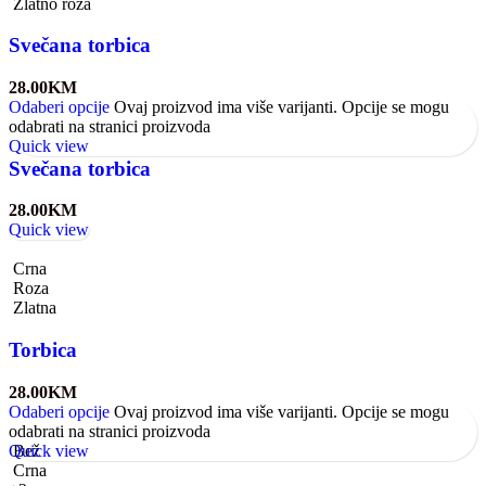
Zlatno roza
Svečana torbica
28.00
KM
Odaberi opcije
Ovaj proizvod ima više varijanti. Opcije se mogu
odabrati na stranici proizvoda
Quick view
Svečana torbica
28.00
KM
Quick view
Crna
Roza
Zlatna
Torbica
28.00
KM
Odaberi opcije
Ovaj proizvod ima više varijanti. Opcije se mogu
odabrati na stranici proizvoda
Quick view
Bež
Crna