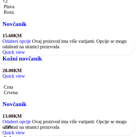
+2
Plava
Roza
Novčanik
15.60
KM
Odaberi opcije
Ovaj proizvod ima više varijanti. Opcije se mogu
odabrati na stranici proizvoda
Quick view
Kožni novčanik
28.00
KM
Quick view
Crna
Crvena
Novčanik
13.00
KM
Odaberi opcije
Ovaj proizvod ima više varijanti. Opcije se mogu
odabrati na stranici proizvoda
-29%
Quick view