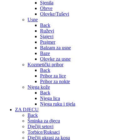
Sjenila
Obrve
Olovke/Tuševi
Usne
Back
Ruževi
Sjajevi
Prajmer
Balzam za usne
Baze
Olovke za usne
Kozmetički pribor
Back
Pribor za lice
Pribor za nokte
Njega kože
Back
Njega lica
Njega ruku i tijela
ZA DJECU
Back
Šminka za djecu
Dječiji setovi
Torbice/Ruksaci
Dječiji ukrasi za kosu