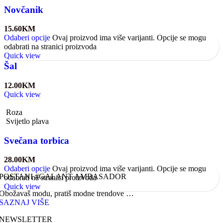
Novčanik
15.60
KM
Odaberi opcije
Ovaj proizvod ima više varijanti. Opcije se mogu
odabrati na stranici proizvoda
Quick view
Šal
12.00
KM
Quick view
Roza
Svijetlo plava
Svečana torbica
28.00
KM
Odaberi opcije
Ovaj proizvod ima više varijanti. Opcije se mogu
POSTANI #GALANT AMBASADOR
odabrati na stranici proizvoda
Quick view
Obožavaš modu, pratiš modne trendove …
SAZNAJ VIŠE
NEWSLETTER