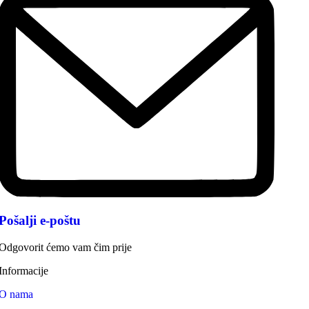
Pošalji e-poštu
Odgovorit ćemo vam čim prije
Informacije
O nama