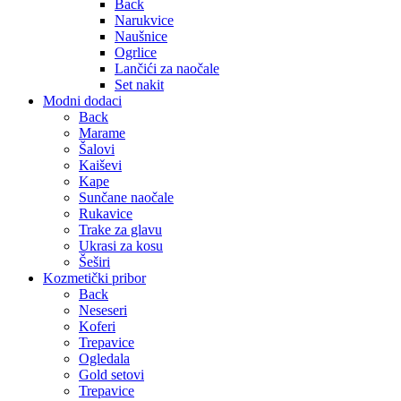
Back
Narukvice
Naušnice
Ogrlice
Lančići za naočale
Set nakit
Modni dodaci
Back
Marame
Šalovi
Kaiševi
Kape
Sunčane naočale
Rukavice
Trake za glavu
Ukrasi za kosu
Šeširi
Kozmetički pribor
Back
Neseseri
Koferi
Trepavice
Ogledala
Gold setovi
Trepavice