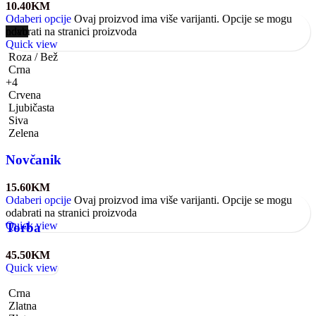
10.40
KM
Odaberi opcije
Ovaj proizvod ima više varijanti. Opcije se mogu
odabrati na stranici proizvoda
novo
Quick view
Roza / Bež
Crna
+4
Crvena
Ljubičasta
Siva
Zelena
Novčanik
15.60
KM
Odaberi opcije
Ovaj proizvod ima više varijanti. Opcije se mogu
odabrati na stranici proizvoda
Quick view
Torba
45.50
KM
Quick view
Crna
Zlatna