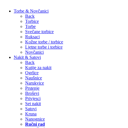
Torbe & Novčanici
Back
Torbice
Torbe
Svečane torbice
Ruksaci
Kožne torbe / torbice
Ljetne torbe i torbice
Novčanici
Nakit & Satovi
Back
Kutije za nakit
Ogrlice
Naušnice
Narukvice
Prstenje
Broševi
Privjesci
Set nakit
Satovi
Kruna
Nanognice
Ručni rad