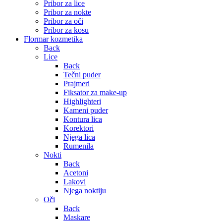
Pribor za lice
Pribor za nokte
Pribor za oči
Pribor za kosu
Flormar kozmetika
Back
Lice
Back
Tečni puder
Prajmeri
Fiksator za make-up
Highlighteri
Kameni puder
Kontura lica
Korektori
Njega lica
Rumenila
Nokti
Back
Acetoni
Lakovi
Njega noktiju
Oči
Back
Maskare