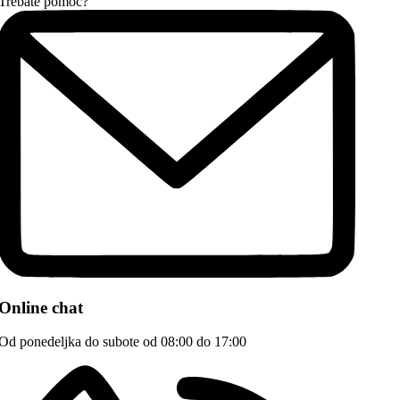
Trebate pomoć?
Online chat
Od ponedeljka do subote od 08:00 do 17:00