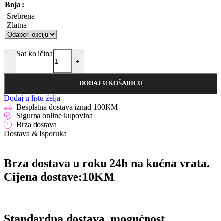
Boja
Srebrena
Zlatna
Sat količina
-
+
DODAJ U KOŠARICU
Dodaj u listu želja
Besplatna dostava iznad 100KM
Sigurna online kupovina
Brza dostava
Dostava & Isporuka
Brza dostava u roku 24h na kućna vrata.
Cijena dostave:
10KM
Standardna dostava, mogućnost