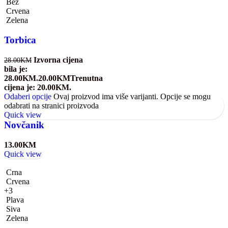
Bež
Crvena
Zelena
Torbica
Izvorna cijena
28.00
KM
bila je:
28.00KM.
20.00
KM
Trenutna
cijena je: 20.00KM.
Odaberi opcije
Ovaj proizvod ima više varijanti. Opcije se mogu
odabrati na stranici proizvoda
Quick view
Novčanik
13.00
KM
Quick view
Crna
Crvena
+3
Plava
Siva
Zelena