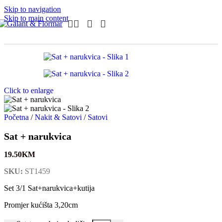
Skip to navigation
Skip to main content
Click to enlarge
Početna
/
Nakit & Satovi
/
Satovi
Sat + narukvica
19.50
KM
SKU:
ST1459
Set 3/1 Sat+narukvica+kutija
Promjer kućišta 3,20cm