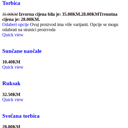
Torbica
Izvorna cijena bila je: 35.00KM.
28.00
KM
Trenutna
35.00
KM
cijena je: 28.00KM.
Odaberi opcije
Ovaj proizvod ima više varijanti. Opcije se mogu
odabrati na stranici proizvoda
Quick view
Sunčane naočale
10.40
KM
Quick view
Ruksak
32.50
KM
Quick view
Svečana torbica
28.00
KM