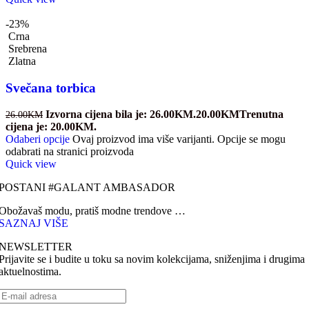
-23%
Crna
Srebrena
Zlatna
Svečana torbica
Izvorna cijena bila je: 26.00KM.
20.00
KM
Trenutna
26.00
KM
cijena je: 20.00KM.
Odaberi opcije
Ovaj proizvod ima više varijanti. Opcije se mogu
odabrati na stranici proizvoda
Quick view
POSTANI #GALANT AMBASADOR
Obožavaš modu, pratiš modne trendove …
SAZNAJ VIŠE
NEWSLETTER
Prijavite se i budite u toku sa novim kolekcijama, sniženjima i drugima
aktuelnostima.