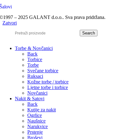
Šalovi
©1997 – 2025 GALANT d.o.o.. Sva prava pridržana.
Zatvori
Search
Torbe & Novčanici
Back
Torbice
Torbe
Svečane torbice
Ruksaci
Kožne torbe / torbice
Ljetne torbe i torbice
Novčanici
Nakit & Satovi
Back
Kutije za nakit
Ogrlice
Naušnice
Narukvice
Prstenje
Broševi