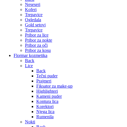
Neseseri
Koferi
Trepavice
Ogledala
Gold setovi
Trepavice
Pribor za lice
Pribor za nokte
Pribor za oči
Pribor za kosu
Flormar kozmetika
Back
Lice
Back
Tečni puder
Prajmeri
Fiksator za make-up
Highlighteri
Kameni puder
Kontura lica
Korektori
Njega lica
Rumenila
Nokti
Back