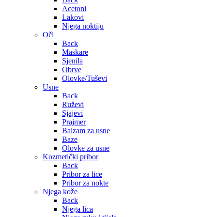
Acetoni
Lakovi
Njega noktiju
Oči
Back
Maskare
Sjenila
Obrve
Olovke/Tuševi
Usne
Back
Ruževi
Sjajevi
Prajmer
Balzam za usne
Baze
Olovke za usne
Kozmetički pribor
Back
Pribor za lice
Pribor za nokte
Njega kože
Back
Njega lica