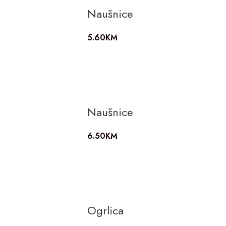
Naušnice
5.60
KM
Naušnice
6.50
KM
Ogrlica