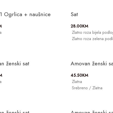
1 Ogrlica + naušnice
Sat
M
28.00
KM
a
Zlatno roza bijela podl
Zlatno roza zelena pod
n ženski sat
Amovan ženski sa
M
45.50
KM
a
Zlatna
Srebreno / Zlatna
n ženski sat
Amovan ženski sa