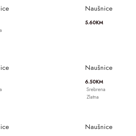
ice
Naušnice
5.60
KM
a
ice
Naušnice
6.50
KM
a
Srebrena
Zlatna
ice
Naušnice