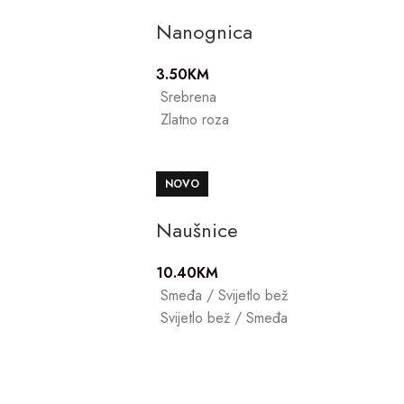
Nanognica
3.50
KM
Srebrena
Zlatno roza
NOVO
Naušnice
10.40
KM
Smeđa / Svijetlo bež
Svijetlo bež / Smeđa