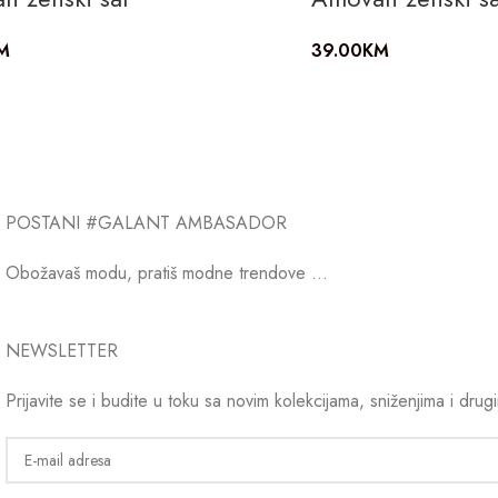
M
39.00
KM
POSTANI #GALANT AMBASADOR
Obožavaš modu, pratiš modne trendove …
NEWSLETTER
Prijavite se i budite u toku sa novim kolekcijama, sniženjima i drug