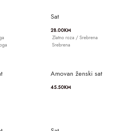
Sat
28.00
KM
oga
Zlatno roza / Srebrena
loga
Srebrena
t
Amovan ženski sat
45.50
KM
t
Sat