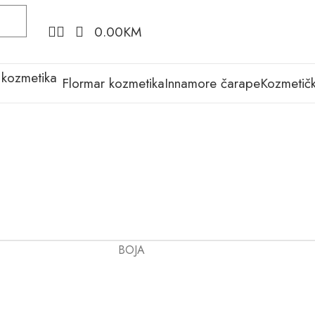
0.00
KM
Flormar kozmetika
Innamore čarape
Kozmetičk
BOJA