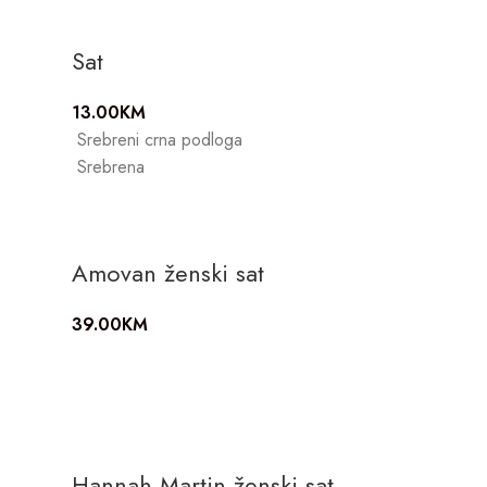
Sat
13.00
KM
Srebreni crna podloga
Srebrena
Amovan ženski sat
39.00
KM
Hannah Martin ženski sat