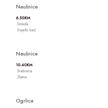
Naušnice
6.50
KM
Smeđa
Svijetlo bež
Naušnice
10.40
KM
Srebrena
Zlatna
Ogrlica