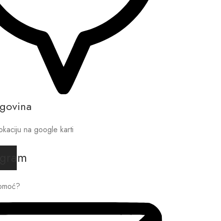
rgovina
okaciju na google karti
agram
pomoć?