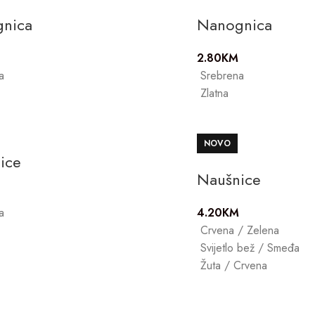
nica
Nanognica
2.80
KM
a
Srebrena
Zlatna
NOVO
ice
Naušnice
a
4.20
KM
Crvena / Zelena
Svijetlo bež / Smeđa
Žuta / Crvena