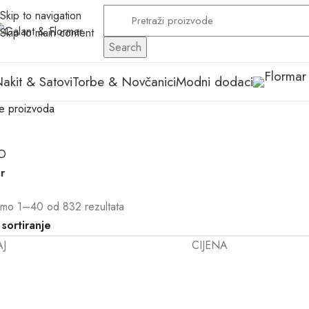
Skip to navigation
Skip to main content
Search
akit & Satovi
Torbe & Novčanici
Modni dodaci
je proizvoda
O
er
emo 1–40 od 832 rezultata
AJ
CIJENA