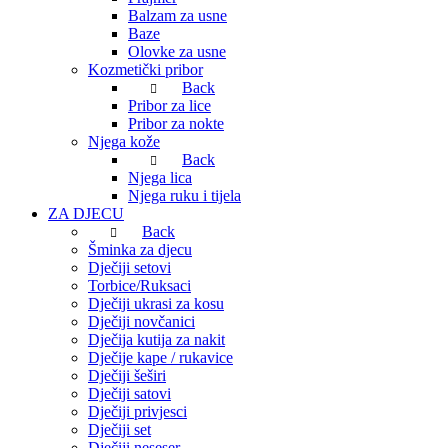
Balzam za usne
Baze
Olovke za usne
Kozmetički pribor
Back
Pribor za lice
Pribor za nokte
Njega kože
Back
Njega lica
Njega ruku i tijela
ZA DJECU
Back
Šminka za djecu
Dječiji setovi
Torbice/Ruksaci
Dječiji ukrasi za kosu
Dječiji novčanici
Dječija kutija za nakit
Dječije kape / rukavice
Dječiji šeširi
Dječiji satovi
Dječiji privjesci
Dječiji set
Dječiji neseser