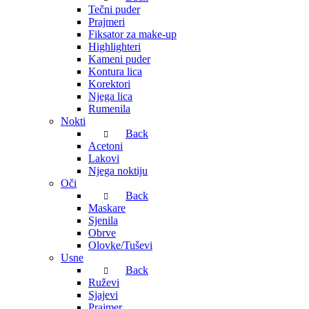
Tečni puder
Prajmeri
Fiksator za make-up
Highlighteri
Kameni puder
Kontura lica
Korektori
Njega lica
Rumenila
Nokti
Back
Acetoni
Lakovi
Njega noktiju
Oči
Back
Maskare
Sjenila
Obrve
Olovke/Tuševi
Usne
Back
Ruževi
Sjajevi
Prajmer