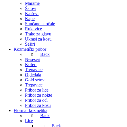
Marame
Šalovi
Kaiševi
Kape
Sunčane naočale
Rukavice
Trake za glavu
Ukrasi za kosu
Šeširi
Kozmetički pribor
Back
Neseseri
Koferi
Trepavice
Ogledala
Gold setovi
Trepavice
Pribor za lice
Pribor za nokte
Pribor za oči
Pribor za kosu
Flormar kozmetika
Back
Lice
Back