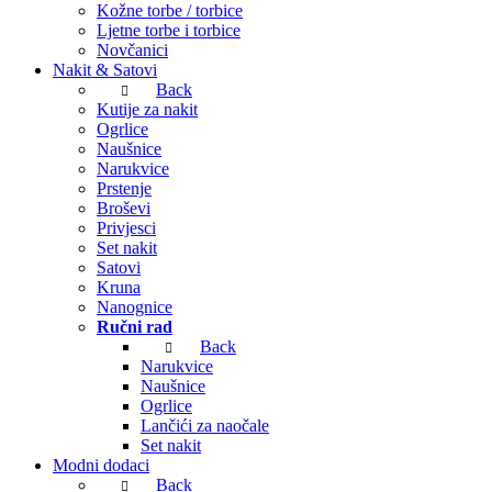
Kožne torbe / torbice
Ljetne torbe i torbice
Novčanici
Nakit & Satovi
Back
Kutije za nakit
Ogrlice
Naušnice
Narukvice
Prstenje
Broševi
Privjesci
Set nakit
Satovi
Kruna
Nanognice
Ručni rad
Back
Narukvice
Naušnice
Ogrlice
Lančići za naočale
Set nakit
Modni dodaci
Back