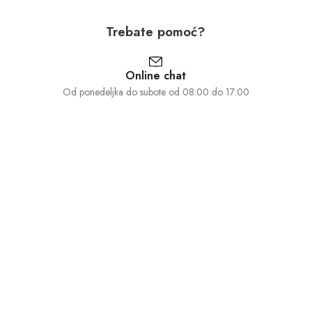
Trebate pomoć?
Online chat
Od ponedeljka do subote od 08:00 do 17:00
030 871 610
Od ponedeljka do subote od 08:00 do 17:00
Pošalji e-poštu
Odgovorit ćemo vam čim prije
Informacije
Korisnički centar