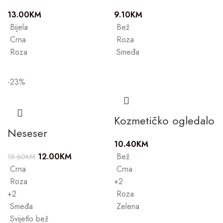
13.00
KM
9.10
KM
Bijela
Bež
Crna
Roza
Roza
Smeđa
-23%
Kozmetičko ogledalo
Neseser
10.40
KM
12.00
KM
Bež
15.60
KM
Crna
Crna
Roza
+2
+2
Roza
Smeđa
Zelena
Svijetlo bež