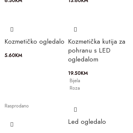
6.50
KM
15.60
KM
Kozmetičko ogledalo
Kozmetička kutija za
pohranu s LED
5.60
KM
ogledalom
19.50
KM
Bijela
Roza
Rasprodano
Led ogledalo