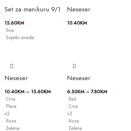
Set za manikuru 9/1
Neseser
15.60
KM
10.40
KM
Siva
Svijetlo smeđa
Neseser
Neseser
10.40
KM
–
15.60
KM
6.50
KM
–
7.80
KM
Crna
Bež
Plava
Crna
+2
+2
Roza
Roza
Zelena
Zelena