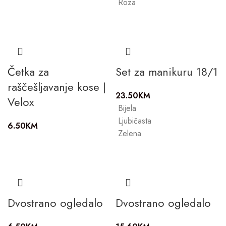
Roza
Četka za
Set za manikuru 18/1
raščešljavanje kose |
23.50
KM
Velox
Bijela
Ljubičasta
6.50
KM
Zelena
Dvostrano ogledalo
Dvostrano ogledalo