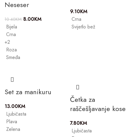
Neseser
9.10
KM
8.00
KM
Crna
10.40
KM
Bijela
Svijetlo bež
Crna
+2
Roza
Smeđa
Set za manikuru
Četka za
13.00
KM
raščešljavanje kose
Ljubičasta
Plava
7.80
KM
Zelena
Ljubičasta