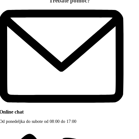
Trebate pomoć?
Online chat
Od ponedeljka do subote od 08:00 do 17:00