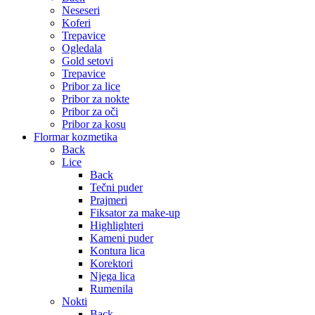
Neseseri
Koferi
Trepavice
Ogledala
Gold setovi
Trepavice
Pribor za lice
Pribor za nokte
Pribor za oči
Pribor za kosu
Flormar kozmetika
Back
Lice
Back
Tečni puder
Prajmeri
Fiksator za make-up
Highlighteri
Kameni puder
Kontura lica
Korektori
Njega lica
Rumenila
Nokti
Back