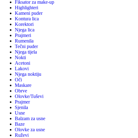
Fiksator za make-up
Highlighteri
Kameni puder
Kontura lica
Korektori
Njega lica
Prajmeri
Rumenila
Tečni puder
Njega tijela
Nokti
Acetoni
Lakovi
Njega noktiju
Oči
Maskare
Obrve
Olovke/Tuševi
Prajmer
Sjenila
Usne
Balzam za usne
Baze
Olovke za usne
Ruževi