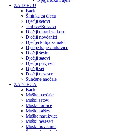
Njega ruku i tijela
ZA DJECU
Back
Šminka za djecu
Dječiji setovi
Torbice/Ruksaci
Dječiji ukrasi za kosu
Dječiji novčanici
Dječija kutija za nakit
Dječije kape / rukavice
Dječiji šeširi
Dječiji satovi
Dječiji privjesci
Dječiji set
Dječiji neseser
Sunčane naočale
ZA NJEGA
Back
Muške naočale
Muški satovi
Muške torbice
Muški kaiševi
Muške narukvice
Muški neseseri
Muški novčanici