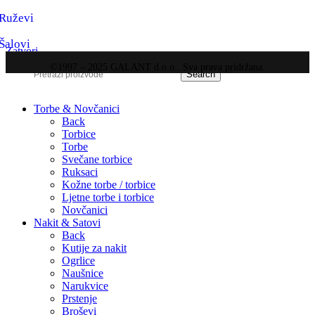
Ruževi
Šalovi
Zatvori
©1997 – 2025 GALANT d.o.o.. Sva prava pridržana.
Search
Torbe & Novčanici
Back
Torbice
Torbe
Svečane torbice
Ruksaci
Kožne torbe / torbice
Ljetne torbe i torbice
Novčanici
Nakit & Satovi
Back
Kutije za nakit
Ogrlice
Naušnice
Narukvice
Prstenje
Broševi