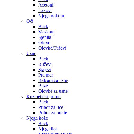
Acetoni
Lakovi
Njega noktiju
Oči
Back
Maskare
Sjenila
Obrve
Olovke/Tuševi
Usne
Back
Ruževi
Sjajevi
Prajmer
Balzam za usne
Baze
Olovke za usne
Kozmetički pribor
Back
Pribor za lice
Pribor za nokte
Njega kože
Back
Njega lica