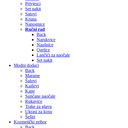
Privjesci
Set nakit
Satovi
Kruna
Nanognice
Ručni rad
Back
Narukvice
Naušnice
Ogrlice
Lančići za naočale
Set nakit
Modni dodaci
Back
Marame
Šalovi
Kaiševi
Kape
Sunčane naočale
Rukavice
Trake za glavu
Ukrasi za kosu
Šeširi
Kozmetički pribor
Back