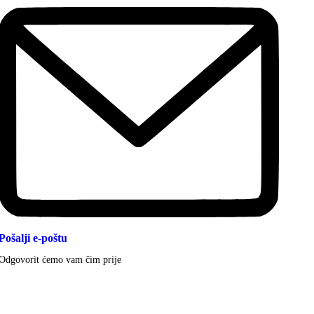
Pošalji e-poštu
Odgovorit ćemo vam čim prije