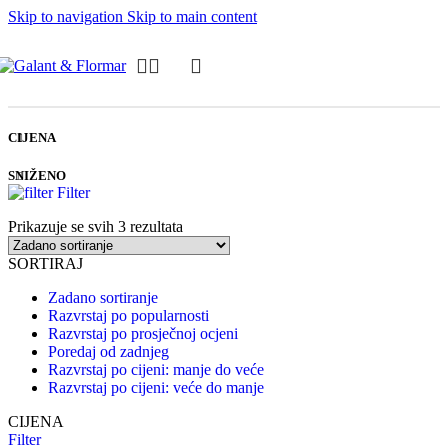
Skip to navigation
Skip to main content
CIJENA
SNIŽENO
Filter
Prikazuje se svih 3 rezultata
SORTIRAJ
Zadano sortiranje
Razvrstaj po popularnosti
Razvrstaj po prosječnoj ocjeni
Poredaj od zadnjeg
Razvrstaj po cijeni: manje do veće
Razvrstaj po cijeni: veće do manje
CIJENA
Filter