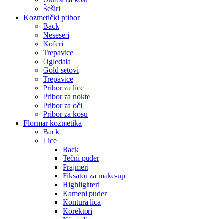
Šeširi
Kozmetički pribor
Back
Neseseri
Koferi
Trepavice
Ogledala
Gold setovi
Trepavice
Pribor za lice
Pribor za nokte
Pribor za oči
Pribor za kosu
Flormar kozmetika
Back
Lice
Back
Tečni puder
Prajmeri
Fiksator za make-up
Highlighteri
Kameni puder
Kontura lica
Korektori