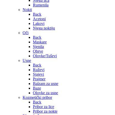
Njega lica
Rumenila
Nokti
Back
Acetoni
Lakovi
Njega noktiju
Oči
Back
Maskare
Sjenila
Obrve
Olovke/Tuševi
Usne
Back
Ruževi
Sjajevi
Prajmer
Balzam za usne
Baze
Olovke za usne
Kozmetički pribor
Back
Pribor za lice
Pribor za nokte