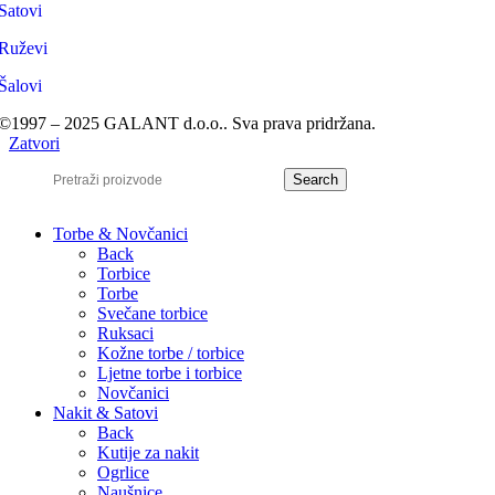
Satovi
Ruževi
Šalovi
©1997 – 2025 GALANT d.o.o.. Sva prava pridržana.
Zatvori
Search
Torbe & Novčanici
Back
Torbice
Torbe
Svečane torbice
Ruksaci
Kožne torbe / torbice
Ljetne torbe i torbice
Novčanici
Nakit & Satovi
Back
Kutije za nakit
Ogrlice
Naušnice