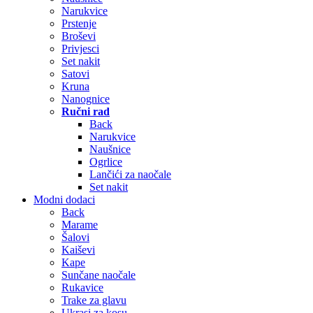
Narukvice
Prstenje
Broševi
Privjesci
Set nakit
Satovi
Kruna
Nanognice
Ručni rad
Back
Narukvice
Naušnice
Ogrlice
Lančići za naočale
Set nakit
Modni dodaci
Back
Marame
Šalovi
Kaiševi
Kape
Sunčane naočale
Rukavice
Trake za glavu
Ukrasi za kosu