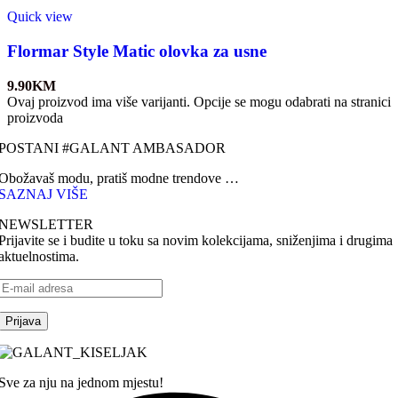
Quick view
Flormar Style Matic olovka za usne
9.90
KM
Ovaj proizvod ima više varijanti. Opcije se mogu odabrati na stranici
proizvoda
POSTANI #GALANT AMBASADOR
Obožavaš modu, pratiš modne trendove …
SAZNAJ VIŠE
NEWSLETTER
Prijavite se i budite u toku sa novim kolekcijama, sniženjima i drugima
aktuelnostima.
Sve za nju na jednom mjestu!