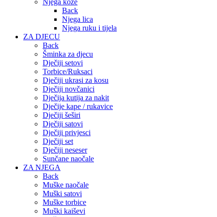
Njega kože
Back
Njega lica
Njega ruku i tijela
ZA DJECU
Back
Šminka za djecu
Dječiji setovi
Torbice/Ruksaci
Dječiji ukrasi za kosu
Dječiji novčanici
Dječija kutija za nakit
Dječije kape / rukavice
Dječiji šeširi
Dječiji satovi
Dječiji privjesci
Dječiji set
Dječiji neseser
Sunčane naočale
ZA NJEGA
Back
Muške naočale
Muški satovi
Muške torbice
Muški kaiševi