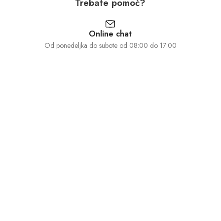
Trebate pomoć?
Online chat
Od ponedeljka do subote od 08:00 do 17:00
030 871 610
Od ponedeljka do subote od 08:00 do 17:00
Pošalji e-poštu
Odgovorit ćemo vam čim prije
Informacije
Korisnički centar
O nama
Dostava i povrat