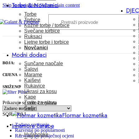
Torbe & Novčanici
Skip to navigation
Skip to main content
DJE
Torbe
Torbice
Kožne torbe / torbice
Svečane torbice
Ruksaci
Ljetne torbe i torbice
Novčanici
Modni dodaci
BOJA:
Sunčane naočale
Šalovi
Marame
CIJENA
Kaiševi
Rukavice
SNIŽENO
Ukrasi za kosu
Filter
Kape
Prikazuje se svih 4 rezultata
Trake za glavu
Šeširi
Flormar kozmetika
SORTIRAJ
Innamore čarape
Zadano sortiranje
Razvrstaj po popularnosti
Hulahopke
Razvrstaj po prosječnoj ocjeni