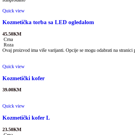
Quick view
Kozmetička torba sa LED ogledalom
45.50
KM
Crna
Roza
Ovaj proizvod ima više varijanti. Opcije se mogu odabrati na stranici
Quick view
Kozmetički kofer
39.00
KM
Quick view
Kozmetički kofer L
23.50
KM
Crna