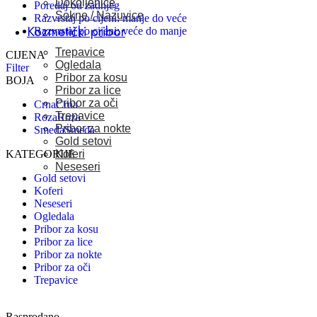
Dokoljenice
Poredaj od zadnjeg
Sokne / Nazuvice
Razvrstaj po cijeni: manje do veće
Kozmetički pribor
Razvrstaj po cijeni: veće do manje
Trepavice
CIJENA
Ogledala
Filter
Pribor za kosu
BOJA
Pribor za lice
Pribor za oči
Crna
Crna
Trepavice
Roza
Roza
Pribor za nokte
Smeđa
Smeđa
Gold setovi
Koferi
KATEGORIJE
Neseseri
Gold setovi
Koferi
Neseseri
Ogledala
Pribor za kosu
Pribor za lice
Pribor za nokte
Pribor za oči
Trepavice
Rasprodano