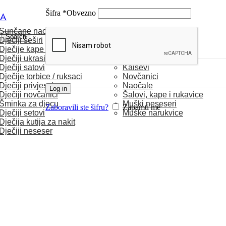
Šifra
*
Obvezno
CA
Sunčane naočale
MUŠKARCI
Search
Dječiji šeširi
Dječije kape / rukavice
Satovi
Dječiji ukrasi za kosu
Torbice
Dječiji satovi
Kaiševi
Dječije torbice / ruksaci
Novčanici
Dječiji privjesci
Naočale
Log in
Dječiji novčanici
Šalovi, kape i rukavice
Šminka za djecu
Muški neseseri
Zaboravili ste šifru?
Zapamti me
Dječiji setovi
Muške narukvice
Dječija kutija za nakit
Dječiji neseser