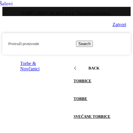
Šalovi
©1997 – 2025 GALANT d.o.o.. Sva prava pridržana.
Zatvori
Search
Torbe &
BACK
Novčanici
TORBICE
TORBE
SVEČANE TORBICE