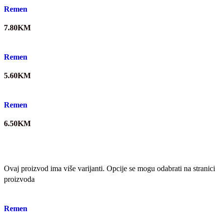
Quick view
Remen
7.80
KM
Quick view
Remen
5.60
KM
Quick view
Remen
6.50
KM
Ovaj proizvod ima više varijanti. Opcije se mogu odabrati na stranici
proizvoda
Quick view
Remen