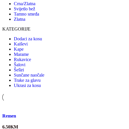
Crna/Zlatna
Svijetlo bež
Tamno smeđa
Zlatna
KATEGORIJE
Dodaci za kosu
Kaiševi
Kape
Marame
Rukavice
Šalovi
Šeširi
Sunčane naočale
Trake za glavu
Ukrasi za kosu
Quick view
Remen
6.50
KM