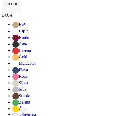
FILTER
BOJA
Bež
Bijela
Bordo
Crna
Crvena
Gold
Multicolor
Plava
Roza
Silver
Siva
Smeđa
Zelena
Žuta
Crna/Srebrena