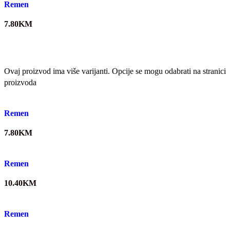
Remen
7.80
KM
Ovaj proizvod ima više varijanti. Opcije se mogu odabrati na stranici
proizvoda
Quick view
Remen
7.80
KM
Quick view
Remen
10.40
KM
Quick view
Remen