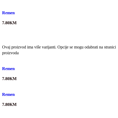
Quick view
Remen
7.80
KM
Ovaj proizvod ima više varijanti. Opcije se mogu odabrati na stranici
proizvoda
Quick view
Remen
7.80
KM
Quick view
Remen
7.80
KM
Quick view