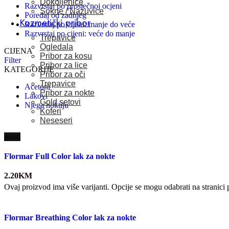
Dokoljenice
Razvrstaj po prosječnoj ocjeni
Sokne / Nazuvice
Poredaj od zadnjeg
Kozmetički pribor
Razvrstaj po cijeni: manje do veće
Razvrstaj po cijeni: veće do manje
Trepavice
Ogledala
CIJENA
Pribor za kosu
Filter
Pribor za lice
KATEGORIJE
Pribor za oči
Trepavice
Acetoni
Pribor za nokte
Lakovi
Gold setovi
Njega noktiju
Koferi
Neseseri
novo
Flormar Full Color lak za nokte
2.20
KM
Ovaj proizvod ima više varijanti. Opcije se mogu odabrati na stranici
Flormar Breathing Color lak za nokte