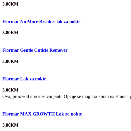
3.80
KM
Flormar No More Breakes lak za nokte
3.80
KM
Flormar Gentle Cuticle Remover
3.80
KM
Flormar Lak za nokte
3.00
KM
Ovaj proizvod ima više varijanti. Opcije se mogu odabrati na stranici
Flormar MAX GROWTH Lak za nokte
3.80
KM