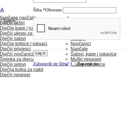
CA
Šifra
*
Obvezno
Sunčane naočale
MUŠKARCI
Search
Dječiji šeširi
Dječije kape / rukavice
Satovi
Dječiji ukrasi za kosu
Torbice
Dječiji satovi
Kaiševi
Dječije torbice / ruksaci
Novčanici
Dječiji privjesci
Naočale
Log in
Dječiji novčanici
Šalovi, kape i rukavice
Šminka za djecu
Muški neseseri
Zaboravili ste šifru?
Zapamti me
Dječiji setovi
Muške narukvice
Dječija kutija za nakit
Dječiji neseser