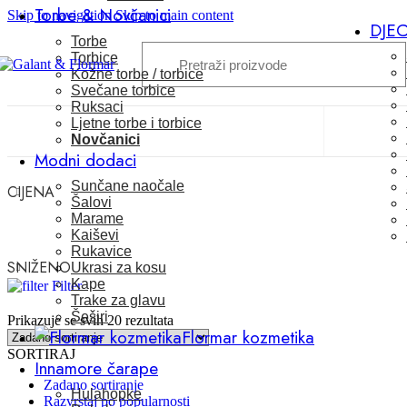
Torbe & Novčanici
Skip to navigation
Skip to main content
DJE
Torbe
Torbice
Kožne torbe / torbice
Svečane torbice
Ruksaci
Ljetne torbe i torbice
Novčanici
Modni dodaci
Sunčane naočale
CIJENA
Šalovi
Marame
Kaiševi
Rukavice
SNIŽENO
Ukrasi za kosu
Kape
Filter
Trake za glavu
Šeširi
Prikazuje se svih 20 rezultata
Flormar kozmetika
SORTIRAJ
Innamore čarape
Zadano sortiranje
Hulahopke
Razvrstaj po popularnosti