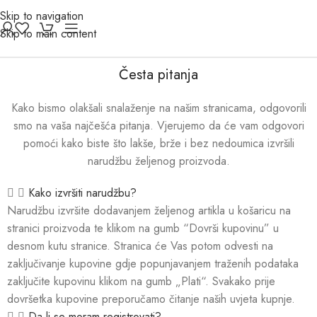
Skip to navigation
Skip to main content
Česta pitanja
Kako bismo olakšali snalaženje na našim stranicama, odgovorili
smo na vaša najčešća pitanja. Vjerujemo da će vam odgovori
pomoći kako biste što lakše, brže i bez nedoumica izvršili
narudžbu željenog proizvoda.
Kako izvršiti narudžbu?
Narudžbu izvršite dodavanjem željenog artikla u košaricu na
stranici proizvoda te klikom na gumb “Dovrši kupovinu” u
desnom kutu stranice. Stranica će Vas potom odvesti na
zaključivanje kupovine gdje popunjavanjem traženih podataka
zaključite kupovinu klikom na gumb „Plati“. Svakako prije
dovršetka kupovine preporučamo čitanje naših uvjeta kupnje.
Da li se moram registrovati?