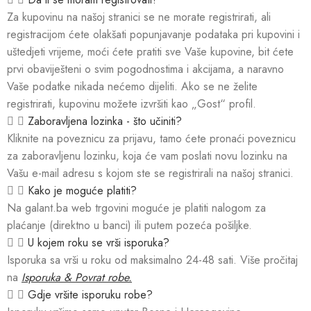
Za kupovinu na našoj stranici se ne morate registrirati, ali
registracijom ćete olakšati popunjavanje podataka pri kupovini i
uštedjeti vrijeme, moći ćete pratiti sve Vaše kupovine, bit ćete
prvi obaviješteni o svim pogodnostima i akcijama, a naravno
Vaše podatke nikada nećemo dijeliti. Ako se ne želite
registrirati, kupovinu možete izvršiti kao „Gost“ profil.
Zaboravljena lozinka - što učiniti?
Kliknite na poveznicu za prijavu, tamo ćete pronaći poveznicu
za zaboravljenu lozinku, koja će vam poslati novu lozinku na
Vašu e-mail adresu s kojom ste se registrirali na našoj stranici.
Kako je moguće platiti?
Na galant.ba web trgovini moguće je platiti nalogom za
plaćanje (direktno u banci) ili putem pozeća pošiljke.
U kojem roku se vrši isporuka?
Isporuka sa vrši u roku od maksimalno 24-48 sati. Više pročitaj
na
Isporuka & Povrat robe.
Gdje vršite isporuku robe?