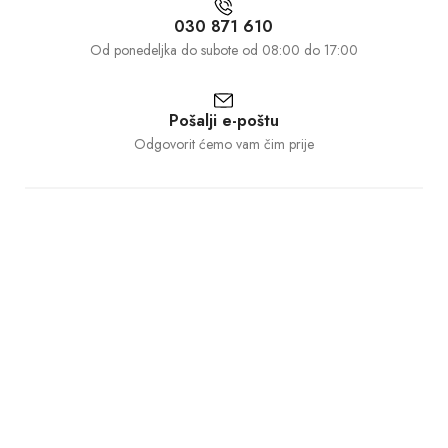
030 871 610
Od ponedeljka do subote od 08:00 do 17:00
Pošalji e-poštu
Odgovorit ćemo vam čim prije
Informacije
Korisnički centar
O nama
Dostava i povrat
Kontakt
Politika privatnosti
Česta pitanja
Uslovi korištenja
©1997 – 2025 GALANT d.o.o.. Sva prava pridržana.