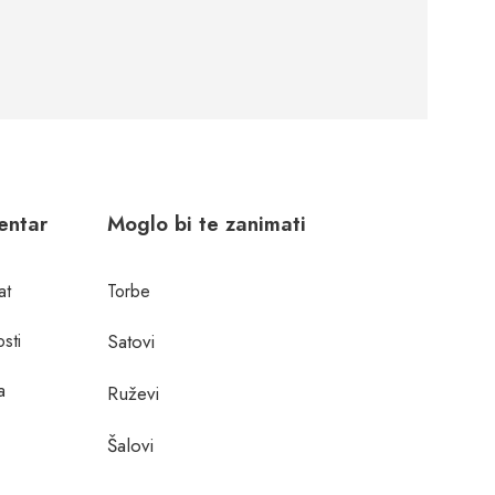
centar
Moglo bi te zanimati
at
Torbe
osti
Satovi
a
Ruževi
Šalovi