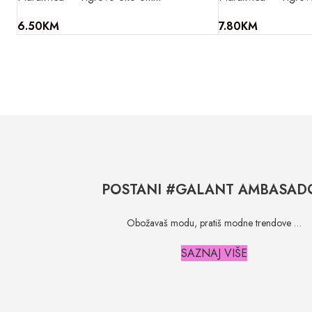
6.50
KM
7.80
KM
POSTANI #GALANT AMBASAD
Obožavaš modu, pratiš modne trendove …
SAZNAJ VIŠE