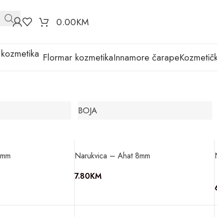
0.00
KM
Flormar kozmetika
Innamore čarape
Kozmetičk
BOJA
8mm
Narukvica – Ahat 8mm
7.80
KM