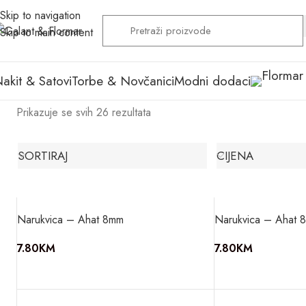
Skip to navigation
Skip to main content
akit & Satovi
Torbe & Novčanici
Modni dodaci
Prikazuje se svih 26 rezultata
SORTIRAJ
CIJENA
Narukvica – Ahat 8mm
Narukvica – Ahat 
7.80
KM
7.80
KM