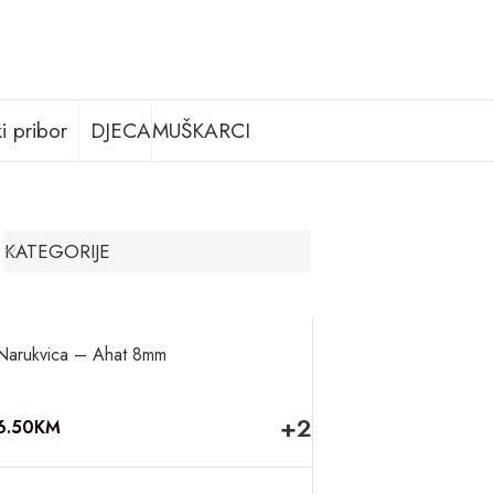
i pribor
DJECA
MUŠKARCI
KATEGORIJE
Narukvica – Ahat 8mm
+2
6.50
KM