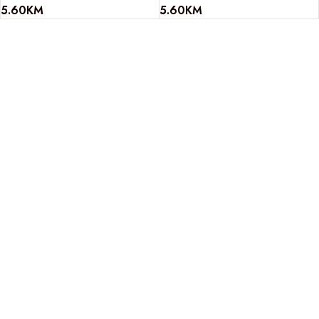
5.60
KM
5.60
KM