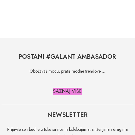
POSTANI #GALANT AMBASADOR
Obožavaš modu, pratiš modne trendove …
SAZNAJ VIŠE
NEWSLETTER
Prijavite se i budite u toku sa novim kolekcijama, sniženjima i drugima