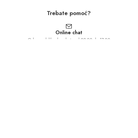
Trebate pomoć?
Online chat
Od ponedeljka do subote od 08:00 do 17:00
030 871 610
Od ponedeljka do subote od 08:00 do 17:00
Pošalji e-poštu
Odgovorit ćemo vam čim prije
Informacije
Korisnički centar