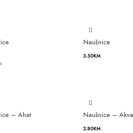
ice
Naušnice
3.50
KM
a
ice – Ahat
Naušnice – Akva
2.80
KM