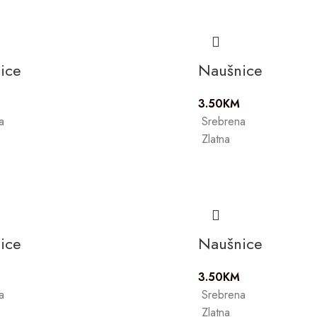
ice
Naušnice
3.50
KM
a
Srebrena
Zlatna
ice
Naušnice
3.50
KM
a
Srebrena
Zlatna