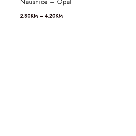
Naušnice – Opal
2.80
KM
–
4.20
KM