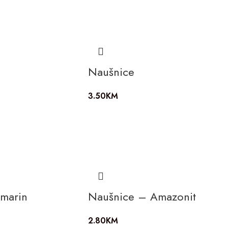
Naušnice
3.50
KM
marin
Naušnice – Amazonit
2.80
KM