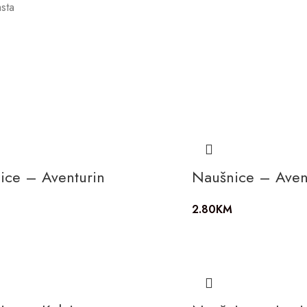
sta
ice – Aventurin
Naušnice – Aven
2.80
KM