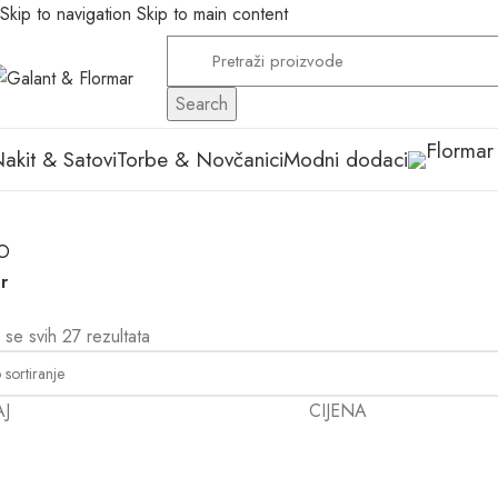
Skip to navigation
Skip to main content
Search
akit & Satovi
Torbe & Novčanici
Modni dodaci
O
er
 se svih 27 rezultata
AJ
CIJENA