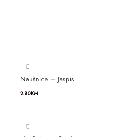
Naušnice – Jaspis
2.80
KM