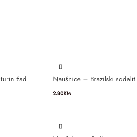
turin žad
Naušnice – Brazilski sodalit
2.80
KM