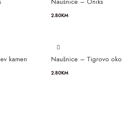
s
Naušnice – Oniks
2.80
KM
čev kamen
Naušnice – Tigrovo oko
2.80
KM