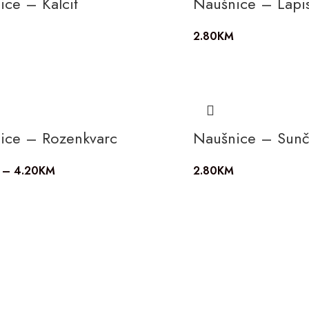
ice – Kalcit
Naušnice – Lapi
2.80
KM
ice – Rozenkvarc
Naušnice – Sun
–
4.20
KM
2.80
KM