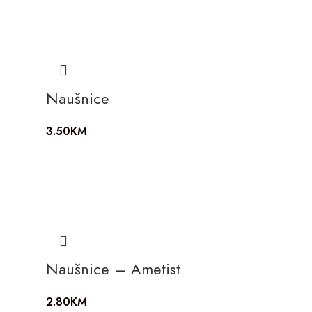
Naušnice
3.50
KM
Naušnice – Ametist
2.80
KM