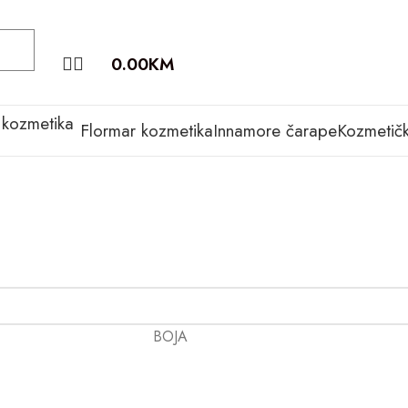
0.00
KM
Flormar kozmetika
Innamore čarape
Kozmetičk
BOJA