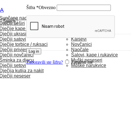
Šifra
*
Obvezno
CA
Sunčane naočale
MUŠKARCI
Search
Dječiji šeširi
Dječije kape / rukavice
Satovi
Dječiji ukrasi za kosu
Torbice
Dječiji satovi
Kaiševi
Dječije torbice / ruksaci
Novčanici
Dječiji privjesci
Naočale
Log in
Dječiji novčanici
Šalovi, kape i rukavice
Šminka za djecu
Muški neseseri
Zaboravili ste šifru?
Zapamti me
Dječiji setovi
Muške narukvice
Dječija kutija za nakit
Dječiji neseser