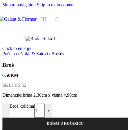
Skip to navigation
Skip to main content
Click to enlarge
Početna
/
Nakit & Satovi
/
Broševi
Broš
6.50
KM
SKU:
BS-52
Dimenzije:širina 2,30cm x visina 4,90cm
Broš količina
-
+
DODAJ U KOŠARICU