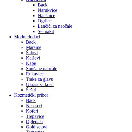
Back
Narukvice
Naušnice
Ogrlice
Lančići za naočale
Set nakit
Modni dodaci
Back
Marame
Šalovi
Kaiševi
Kape
Sunčane naočale
Rukavice
Trake za glavu
Ukrasi za kosu
Šeširi
Kozmetički pribor
Back
Neseseri
Koferi
Trepavice
Ogledala
Gold setovi