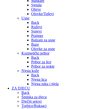
Maskare
Sjenila
Obrve
Olovke/Tuševi
Usne
Back
Ruževi
Sjajevi
Prajmer
Balzam za usne
Baze
Olovke za usne
Kozmetički pribor
Back
Pribor za lice
Pribor za nokte
Njega kože
Back
Njega lica
Njega ruku i tijela
ZA DJECU
Back
Šminka za djecu
Dječiji setovi
Torbice/Ruksaci