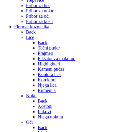
Trepavice
Pribor za lice
Pribor za nokte
Pribor za oči
Pribor za kosu
Flormar kozmetika
Back
Lice
Back
Tečni puder
Prajmeri
Fiksator za make-up
Highlighteri
Kameni puder
Kontura lica
Korektori
Njega lica
Rumenila
Nokti
Back
Acetoni
Lakovi
Njega noktiju
Oči
Back