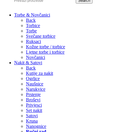
Search
Torbe & Novčanici
Back
Torbice
Torbe
Svečane torbice
Ruksaci
Kožne torbe / torbice
Ljetne torbe i torbice
Novčanici
Nakit & Satovi
Back
Kutije za nakit
Ogrlice
Naušnice
Narukvice
Prstenje
Broševi
Privjesci
Set nakit
Satovi
Kruna
Nanognice
Ručni rad