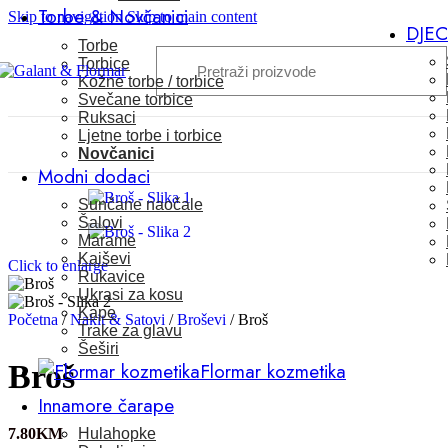
Torbe & Novčanici
Skip to navigation
Skip to main content
DJE
Torbe
Torbice
Kožne torbe / torbice
Svečane torbice
Ruksaci
Ljetne torbe i torbice
Novčanici
Modni dodaci
Sunčane naočale
Šalovi
Marame
Kaiševi
Click to enlarge
Rukavice
Ukrasi za kosu
Kape
Početna
/
Nakit & Satovi
/
Broševi
/
Broš
Trake za glavu
Šeširi
Flormar kozmetika
Broš
Innamore čarape
Hulahopke
7.80
KM