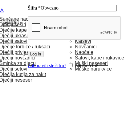
Šifra
*
Obvezno
CA
Sunčane naočale
MUŠKARCI
Search
Dječiji šeširi
Dječije kape / rukavice
Satovi
Dječiji ukrasi za kosu
Torbice
Dječiji satovi
Kaiševi
Dječije torbice / ruksaci
Novčanici
Dječiji privjesci
Naočale
Log in
Dječiji novčanici
Šalovi, kape i rukavice
Šminka za djecu
Muški neseseri
Zaboravili ste šifru?
Zapamti me
Dječiji setovi
Muške narukvice
Dječija kutija za nakit
Dječiji neseser