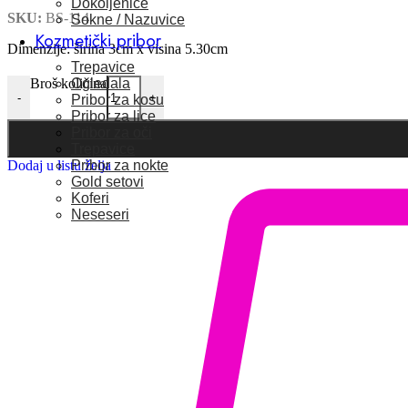
Dokoljenice
SKU:
BS-114
Sokne / Nazuvice
Kozmetički pribor
Dimenzije: širina 3cm x visina 5.30cm
Trepavice
Ogledala
Broš količina
-
+
Pribor za kosu
Pribor za lice
Pribor za oči
Trepavice
Pribor za nokte
Dodaj u listu želja
Gold setovi
Koferi
Neseseri