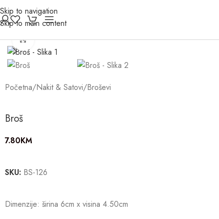
Skip to navigation
Skip to main content
Click to enlarge
Početna
/
Nakit & Satovi
/
Broševi
Broš
7.80
KM
SKU:
BS-126
Dimenzije: širina 6cm x visina 4.50cm