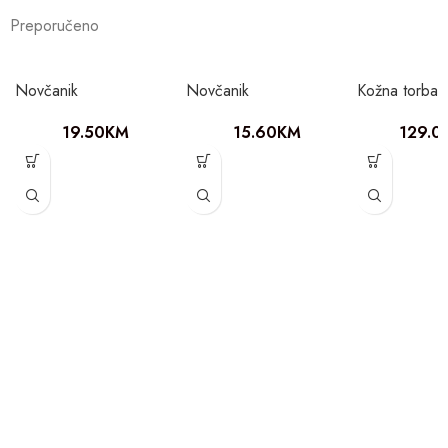
Preporučeno
Novčanik
Novčanik
Kožna torba
19.50
KM
15.60
KM
129.0