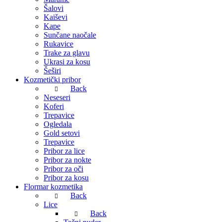
Šalovi
Kaiševi
Kape
Sunčane naočale
Rukavice
Trake za glavu
Ukrasi za kosu
Šeširi
Kozmetički pribor
Back
Neseseri
Koferi
Trepavice
Ogledala
Gold setovi
Trepavice
Pribor za lice
Pribor za nokte
Pribor za oči
Pribor za kosu
Flormar kozmetika
Back
Lice
Back