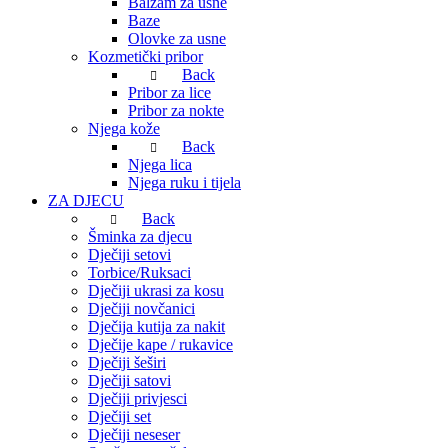
Balzam za usne
Baze
Olovke za usne
Kozmetički pribor
Back
Pribor za lice
Pribor za nokte
Njega kože
Back
Njega lica
Njega ruku i tijela
ZA DJECU
Back
Šminka za djecu
Dječiji setovi
Torbice/Ruksaci
Dječiji ukrasi za kosu
Dječiji novčanici
Dječija kutija za nakit
Dječije kape / rukavice
Dječiji šeširi
Dječiji satovi
Dječiji privjesci
Dječiji set
Dječiji neseser