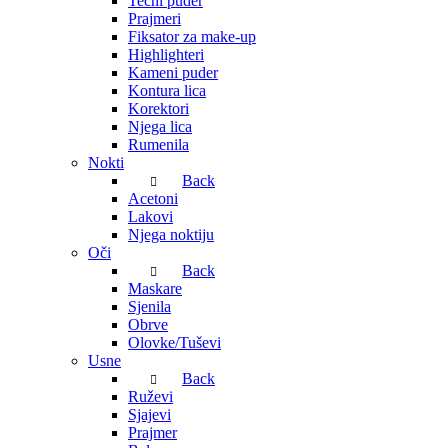
Tečni puder
Prajmeri
Fiksator za make-up
Highlighteri
Kameni puder
Kontura lica
Korektori
Njega lica
Rumenila
Nokti
Back
Acetoni
Lakovi
Njega noktiju
Oči
Back
Maskare
Sjenila
Obrve
Olovke/Tuševi
Usne
Back
Ruževi
Sjajevi
Prajmer