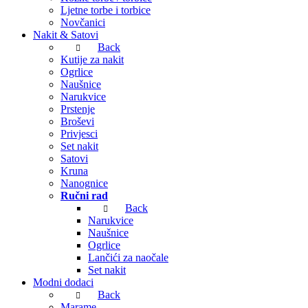
Ljetne torbe i torbice
Novčanici
Nakit & Satovi
Back
Kutije za nakit
Ogrlice
Naušnice
Narukvice
Prstenje
Broševi
Privjesci
Set nakit
Satovi
Kruna
Nanognice
Ručni rad
Back
Narukvice
Naušnice
Ogrlice
Lančići za naočale
Set nakit
Modni dodaci
Back
Marame