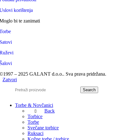
Uslovi korištenja
Moglo bi te zanimati
Torbe
Satovi
Ruževi
Šalovi
©1997 – 2025 GALANT d.o.o.. Sva prava pridržana.
Zatvori
Search
Torbe & Novčanici
Back
Torbice
Torbe
Svečane torbice
Ruksaci
Kožne torbe / torbice