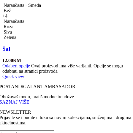
Narančasta - Smeđa
Bež
+4
Narančasta
Roza
Siva
Zelena
Šal
12.00
KM
Odaberi opcije
Ovaj proizvod ima više varijanti. Opcije se mogu
odabrati na stranici proizvoda
Quick view
POSTANI #GALANT AMBASADOR
Obožavaš modu, pratiš modne trendove …
SAZNAJ VIŠE
NEWSLETTER
Prijavite se i budite u toku sa novim kolekcijama, sniženjima i drugima
aktuelnostima.