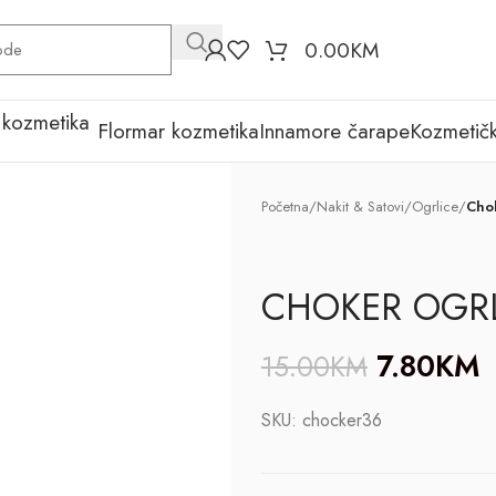
0.00
KM
Flormar kozmetika
Innamore čarape
Kozmetičk
Početna
/
Nakit & Satovi
/
Ogrlice
/
Chok
CHOKER OGR
7.80
KM
15.00
KM
SKU:
chocker36