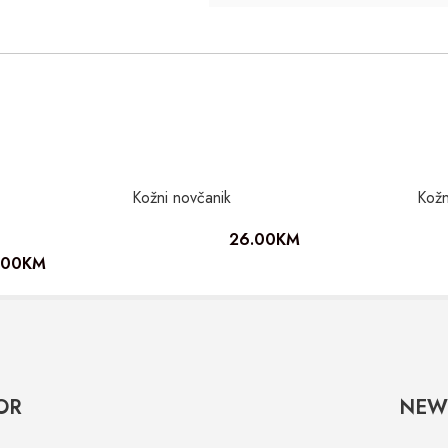
Kožni novčanik
Kožn
26.00
KM
.00
KM
OR
NEW