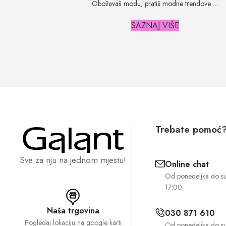
Obožavaš modu, pratiš modne trendove …
SAZNAJ VIŠE
Trebate pomoć
Sve za nju na jednom mjestu!
Online chat
Od ponedeljka do s
17:00
Naša trgovina
030 871 610
Pogledaj lokaciju na google karti
Od ponedeljka do s