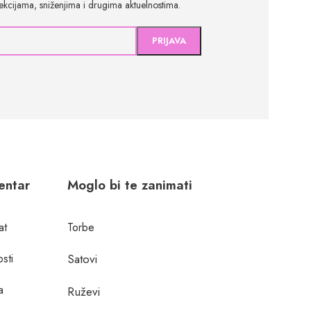
olekcijama, sniženjima i drugima aktuelnostima.
centar
Moglo bi te zanimati
at
Torbe
osti
Satovi
a
Ruževi