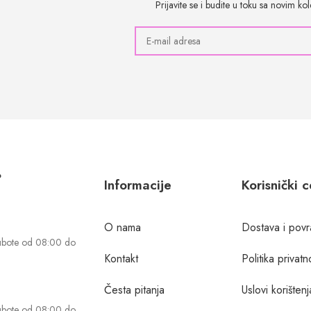
Prijavite se i budite u toku sa novim k
?
Informacije
Korisnički 
O nama
Dostava i povr
ubote od 08:00 do
Kontakt
Politika privatn
Česta pitanja
Uslovi korištenj
ubote od 08:00 do