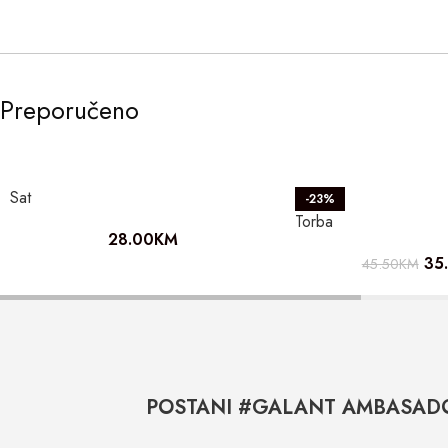
Preporučeno
Sat
-23%
Torba
28.00
KM
35
45.50
KM
POSTANI #GALANT AMBASAD