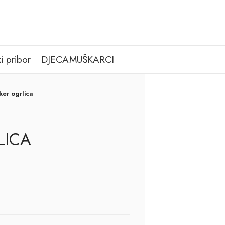
i pribor
DJECA
MUŠKARCI
er ogrlica
LICA