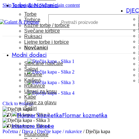
Torbe & Novčanici
Skip to navigation
Skip to main content
DJE
Torbe
Torbice
Kožne torbe / torbice
Svečane torbice
Ruksaci
Ljetne torbe i torbice
Novčanici
Modni dodaci
Sunčane naočale
Šalovi
Marame
Kaiševi
Rukavice
Ukrasi za kosu
Kape
Trake za glavu
Click to enlarge
Šeširi
Flormar kozmetika
Innamore čarape
Početna
/
Djeca
/
Dječije kape / rukavice
/
Dječija kapa
Hulahopke