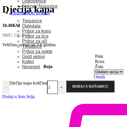
Dokoljenice
Sokne / Nazuvice
Dječija kapa
Kozmetički pribor
Trepavice
10.40
KM
Ogledala
Pribor za kosu
SKU:
DKA-12
Pribor za lice
Pribor za oči
Veličina: uzrast od 3-6 godina
Trepavice
Pribor za nokte
Pink
Gold setovi
Roza
Koferi
Boja
Žuta
Neseseri
Obriši
Dječija kapa količina
DODAJ U KOŠARICU
-
+
Dodaj u listu želja