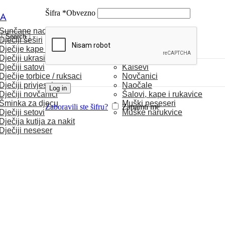
Šifra
*
Obvezno
CA
Sunčane naočale
MUŠKARCI
Search
Dječiji šeširi
Dječije kape / rukavice
Satovi
Dječiji ukrasi za kosu
Torbice
Dječiji satovi
Kaiševi
Dječije torbice / ruksaci
Novčanici
Dječiji privjesci
Naočale
Log in
Dječiji novčanici
Šalovi, kape i rukavice
Šminka za djecu
Muški neseseri
Zaboravili ste šifru?
Zapamti me
Dječiji setovi
Muške narukvice
Dječija kutija za nakit
Dječiji neseser