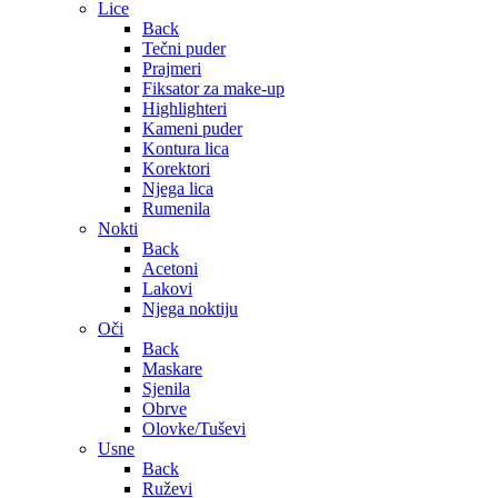
Lice
Back
Tečni puder
Prajmeri
Fiksator za make-up
Highlighteri
Kameni puder
Kontura lica
Korektori
Njega lica
Rumenila
Nokti
Back
Acetoni
Lakovi
Njega noktiju
Oči
Back
Maskare
Sjenila
Obrve
Olovke/Tuševi
Usne
Back
Ruževi