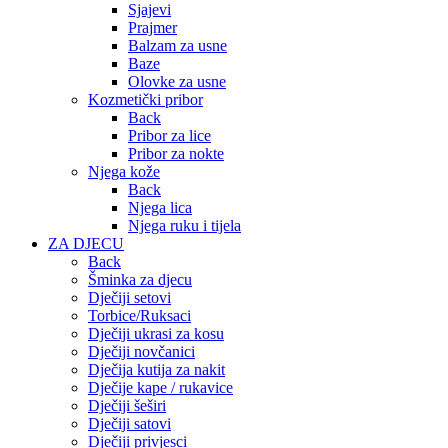
Sjajevi
Prajmer
Balzam za usne
Baze
Olovke za usne
Kozmetički pribor
Back
Pribor za lice
Pribor za nokte
Njega kože
Back
Njega lica
Njega ruku i tijela
ZA DJECU
Back
Šminka za djecu
Dječiji setovi
Torbice/Ruksaci
Dječiji ukrasi za kosu
Dječiji novčanici
Dječija kutija za nakit
Dječije kape / rukavice
Dječiji šeširi
Dječiji satovi
Dječiji privjesci