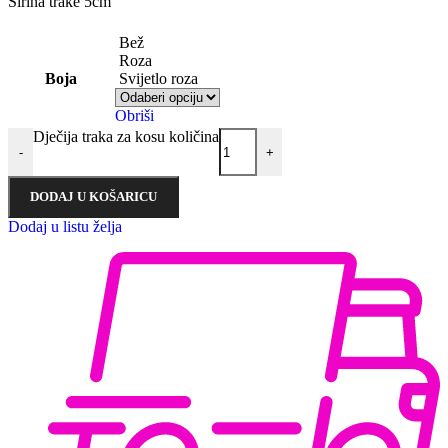
Širina trake 5cm
Bež
Roza
Boja
Svijetlo roza
Obriši
Dječija traka za kosu količina
-
+
DODAJ U KOŠARICU
Dodaj u listu želja