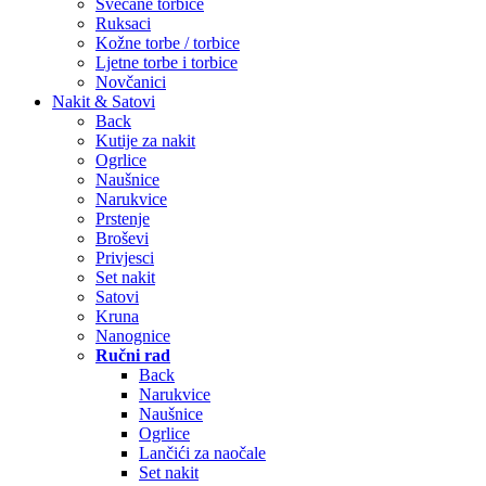
Svečane torbice
Ruksaci
Kožne torbe / torbice
Ljetne torbe i torbice
Novčanici
Nakit & Satovi
Back
Kutije za nakit
Ogrlice
Naušnice
Narukvice
Prstenje
Broševi
Privjesci
Set nakit
Satovi
Kruna
Nanognice
Ručni rad
Back
Narukvice
Naušnice
Ogrlice
Lančići za naočale
Set nakit