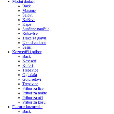
Modni dodaci
Back
Marame
Šalovi
Kaiševi
Kape
Sunčane naočale
Rukavice
Trake za glavu
Ukrasi za kosu
Šeširi
Kozmetički pribor
Back
Neseseri
Koferi
Trepavice
Ogledala
Gold setovi
Trepavice
Pribor za lice
Pribor za nokte
Pribor za oči
Pribor za kosu
Flormar kozmetika
Back