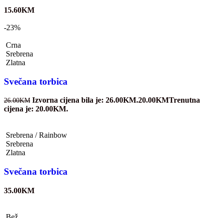
15.60
KM
-23%
Crna
Srebrena
Zlatna
Svečana torbica
Izvorna cijena bila je: 26.00KM.
20.00
KM
Trenutna
26.00
KM
cijena je: 20.00KM.
Srebrena / Rainbow
Srebrena
Zlatna
Svečana torbica
35.00
KM
Bež