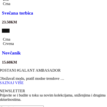
Crna
Svečana torbica
23.50
KM
novo
Crna
Crvena
Novčanik
15.60
KM
POSTANI #GALANT AMBASADOR
Obožavaš modu, pratiš modne trendove …
SAZNAJ VIŠE
NEWSLETTER
Prijavite se i budite u toku sa novim kolekcijama, sniženjima i drugima
aktuelnostima.