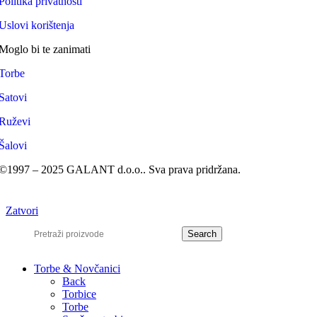
Politika privatnosti
Uslovi korištenja
Moglo bi te zanimati
Torbe
Satovi
Ruževi
Šalovi
©1997 – 2025 GALANT d.o.o.. Sva prava pridržana.
Zatvori
Search
Torbe & Novčanici
Back
Torbice
Torbe