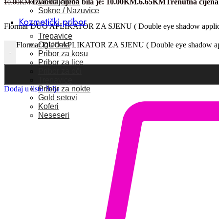
Dokoljenice
Izvorna cijena bila je: 10.00KM.
6.65
KM
Trenutna cijena
10.00
KM
Sokne / Nazuvice
Kozmetički pribor
Flormar DUO APLIKATOR ZA SJENU ( Double eye shadow applica
Trepavice
Ogledala
Flormar DUO APLIKATOR ZA SJENU ( Double eye shadow appli
-
Pribor za kosu
Pribor za lice
Pribor za oči
Trepavice
Pribor za nokte
Dodaj u listu želja
Gold setovi
Koferi
Neseseri