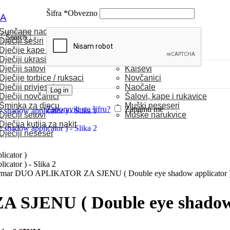
Šifra
*
Obvezno
CA
Sunčane naočale
MUŠKARCI
Search
Dječiji šeširi
Dječije kape / rukavice
Satovi
Dječiji ukrasi za kosu
Torbice
Dječiji satovi
Kaiševi
Dječije torbice / ruksaci
Novčanici
Dječiji privjesci
Naočale
Log in
Dječiji novčanici
Šalovi, kape i rukavice
Šminka za djecu
Muški neseseri
Zaboravili ste šifru?
Zapamti me
Dječiji setovi
Muške narukvice
Dječija kutija za nakit
Dječiji neseser
rmar DUO APLIKATOR ZA SJENU ( Double eye shadow applicator 
SJENU ( Double eye shadow a