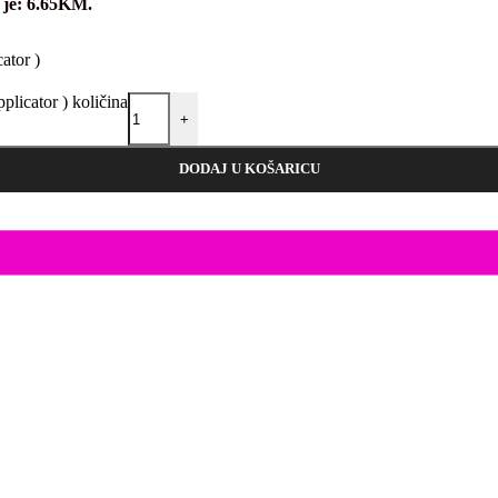
 je: 6.65KM.
tor )
cator ) količina
+
DODAJ U KOŠARICU