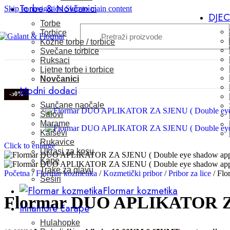
Torbe & Novčanici
Skip to navigation
Skip to main content
DJE
Torbe
Torbice
Kožne torbe / torbice
Svečane torbice
Ruksaci
Ljetne torbe i torbice
Novčanici
Modni dodaci
-50%
Sunčane naočale
Šalovi
Marame
Kaiševi
Rukavice
Click to enlarge
Ukrasi za kosu
Kape
Trake za glavu
Početna
/
Flormar kozmetika
/
Kozmetički pribor
/
Pribor za lice
/
Flo
Šeširi
Flormar kozmetika
Flormar DUO APLIKATOR ZA 
Innamore čarape
Hulahopke