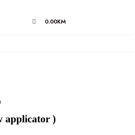
0.00
KM
)
pplicator )