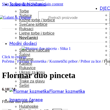
Torbe & Novčanici
Skip to navigation
Skip to main content
DJE
Torbe
Torbice
Kožne torbe / torbice
Svečane torbice
Ruksaci
Ljetne torbe i torbice
Novčanici
Modni dodaci
Sunčane naočale
Šalovi
Click to enlarge
Marame
Početna
/
Flormar kozmetika
/
Kozmetički pribor
/
Pribor za lice
/
Flo
Kaiševi
Rukavice
Ukrasi za kosu
Flormar duo pinceta
Kape
Trake za glavu
Šeširi
6.10
KM
Flormar kozmetika
Innamore čarape
Flormar duo pinceta
Hulahopke