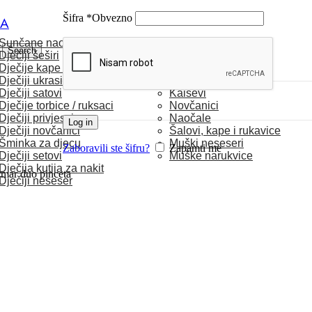
Šifra
*
Obvezno
CA
Sunčane naočale
MUŠKARCI
Search
Dječiji šeširi
Dječije kape / rukavice
Satovi
Dječiji ukrasi za kosu
Torbice
Dječiji satovi
Kaiševi
Dječije torbice / ruksaci
Novčanici
Dječiji privjesci
Naočale
Log in
Dječiji novčanici
Šalovi, kape i rukavice
Šminka za djecu
Muški neseseri
Zaboravili ste šifru?
Zapamti me
Dječiji setovi
Muške narukvice
Dječija kutija za nakit
rmar duo pinceta
Dječiji neseser