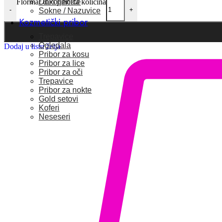
Dokoljenice
Flormar duo pinceta količina
-
+
Sokne / Nazuvice
Kozmetički pribor
Trepavice
Ogledala
Dodaj u listu želja
Pribor za kosu
Pribor za lice
Pribor za oči
Trepavice
Pribor za nokte
Gold setovi
Koferi
Neseseri