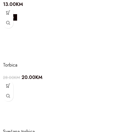
13.00
KM
-29%
Torbica
20.00
KM
28.00
KM
Svečana torbica