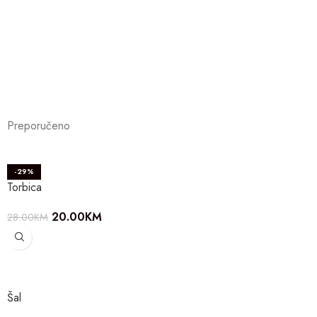
Preporučeno
-29%
Torbica
20.00
KM
28.00
KM
Šal