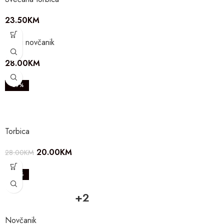
23.50
KM
Kožni novčanik
28.00
KM
-29%
Torbica
20.00
KM
28.00
KM
-20%
+2
Novčanik