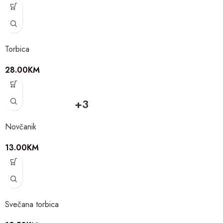
Torbica
28.00
KM
+3
Novčanik
13.00
KM
Svečana torbica