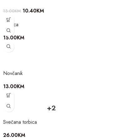
10.40
KM
13.00
KM
Torbica
15.00
KM
Novčanik
13.00
KM
+2
Svečana torbica
26.00
KM