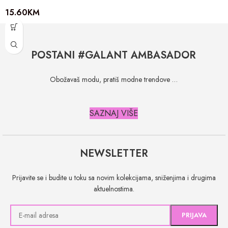
15.60
KM
POSTANI #GALANT AMBASADOR
Obožavaš modu, pratiš modne trendove …
SAZNAJ VIŠE
NEWSLETTER
Prijavite se i budite u toku sa novim kolekcijama, sniženjima i drugima
aktuelnostima.