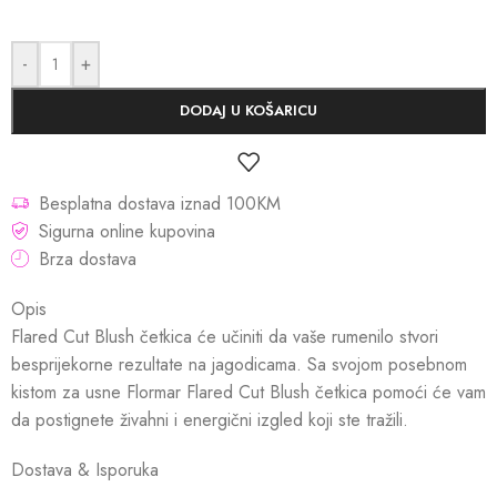
-
+
DODAJ U KOŠARICU
Besplatna dostava iznad 100KM
Sigurna online kupovina
Brza dostava
Opis
Flared Cut Blush četkica će učiniti da vaše rumenilo stvori
besprijekorne rezultate na jagodicama. Sa svojom posebnom
kistom za usne Flormar Flared Cut Blush četkica pomoći će vam
da postignete živahni i energični izgled koji ste tražili.
Dostava & Isporuka