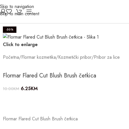
Skip to navigation
Skip to main content
-50%
Click to enlarge
Početna
/
Flormar kozmetika
/
Kozmetički pribor
/
Pribor za lice
Flormar Flared Cut Blush Brush četkica
6.25
KM
10.00
KM
Flormar Flared Cut Blush Brush četkica