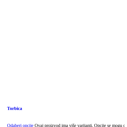
Torbica
Odaberi opcije
Ovaj proizvod ima više varijanti. Opcije se mogu od