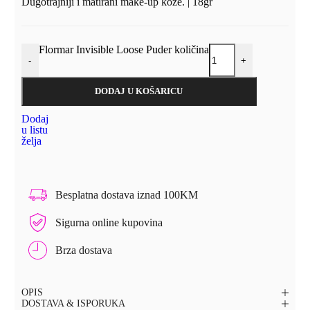
Dugotrajniji i matirani make-up kože. |
18gr
Flormar Invisible Loose Puder količina
-
+
DODAJ U KOŠARICU
Dodaj
u listu
želja
Besplatna dostava iznad 100KM
Sigurna online kupovina
Brza dostava
OPIS
DOSTAVA & ISPORUKA