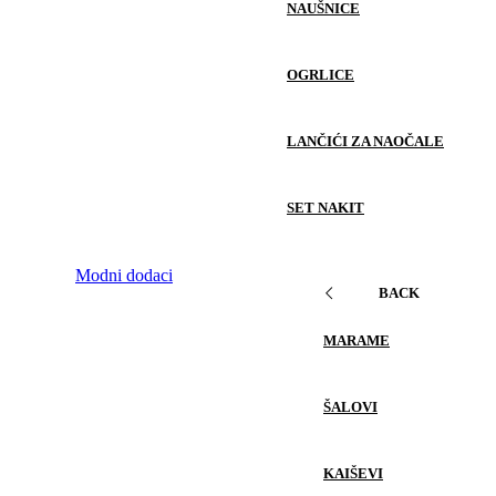
NAUŠNICE
OGRLICE
LANČIĆI ZA NAOČALE
SET NAKIT
Modni dodaci
BACK
MARAME
ŠALOVI
KAIŠEVI