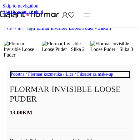
Skip to navigation
Skip to main content
Click to enlarge
Početna
/
Flormar kozmetika
/
Lice
/
Fiksator za make-up
FLORMAR INVISIBLE LOOSE
PUDER
13.00
KM