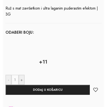
Ruž s mat završetkom i ultra laganim puderastim efektom |
3G
ODABERI BOJU
+11
-
+
DODAJ U KOŠARICU