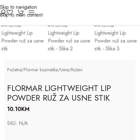
Skip to navigation
Click to enlarge
Skip to main content
Početna
/
Flormar kozmetika
/
Usne
/
Ruževi
FLORMAR LIGHTWEIGHT LIP
POWDER RUŽ ZA USNE STIK
10.10
KM
SKU:
N/A