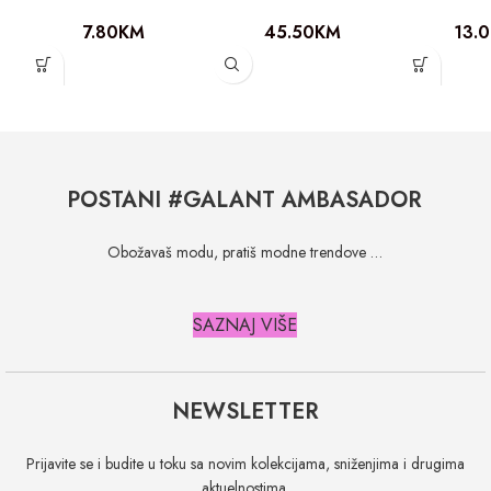
7.80
KM
45.50
KM
13.
POSTANI #GALANT AMBASADOR
Obožavaš modu, pratiš modne trendove …
SAZNAJ VIŠE
NEWSLETTER
Prijavite se i budite u toku sa novim kolekcijama, sniženjima i drugima
aktuelnostima.