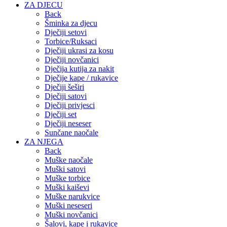
ZA DJECU
Back
Šminka za djecu
Dječiji setovi
Torbice/Ruksaci
Dječiji ukrasi za kosu
Dječiji novčanici
Dječija kutija za nakit
Dječije kape / rukavice
Dječiji šeširi
Dječiji satovi
Dječiji privjesci
Dječiji set
Dječiji neseser
Sunčane naočale
ZA NJEGA
Back
Muške naočale
Muški satovi
Muške torbice
Muški kaiševi
Muške narukvice
Muški neseseri
Muški novčanici
Šalovi, kape i rukavice