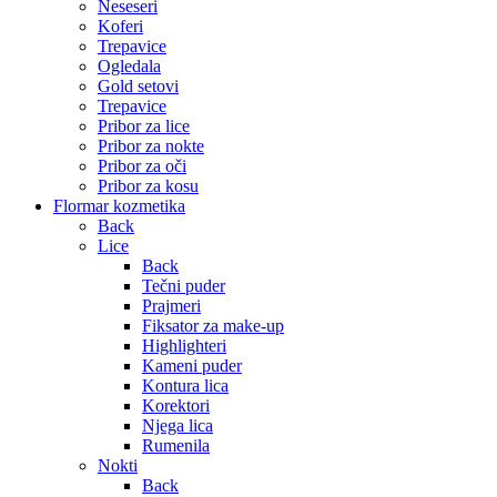
Neseseri
Koferi
Trepavice
Ogledala
Gold setovi
Trepavice
Pribor za lice
Pribor za nokte
Pribor za oči
Pribor za kosu
Flormar kozmetika
Back
Lice
Back
Tečni puder
Prajmeri
Fiksator za make-up
Highlighteri
Kameni puder
Kontura lica
Korektori
Njega lica
Rumenila
Nokti
Back