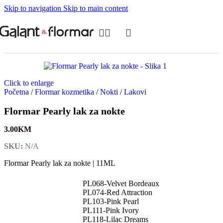
Skip to navigation
Skip to main content
Click to enlarge
Početna
/
Flormar kozmetika
/
Nokti
/
Lakovi
Flormar Pearly lak za nokte
3.00
KM
SKU:
N/A
Flormar Pearly lak za nokte
|
11ML
PL068-Velvet Bordeaux
PL074-Red Attraction
PL103-Pink Pearl
PL111-Pink Ivory
PL118-Lilac Dreams