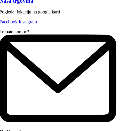
Naša trgovina
Pogledaj lokaciju na google karti
Facebook
Instagram
Trebate pomoć?