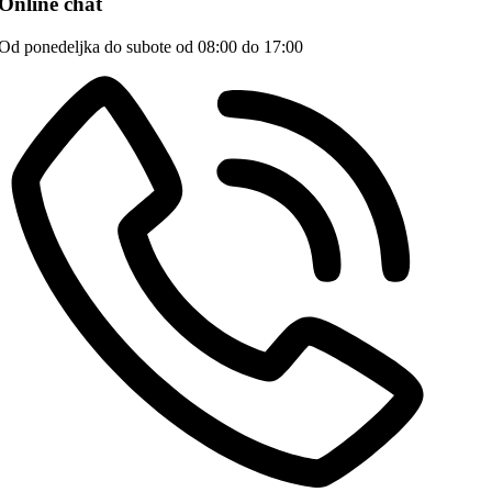
Online chat
Od ponedeljka do subote od 08:00 do 17:00