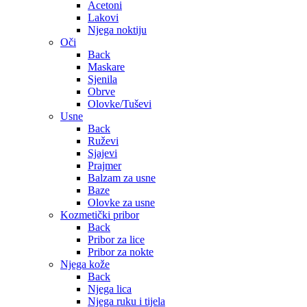
Acetoni
Lakovi
Njega noktiju
Oči
Back
Maskare
Sjenila
Obrve
Olovke/Tuševi
Usne
Back
Ruževi
Sjajevi
Prajmer
Balzam za usne
Baze
Olovke za usne
Kozmetički pribor
Back
Pribor za lice
Pribor za nokte
Njega kože
Back
Njega lica
Njega ruku i tijela