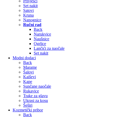
Privjesci
Set nakit
Satovi
Kruna
Nanognice
Ručni rad
Back
Narukvice
Naušnice
Ogrlice
Lančići za naočale
Set nakit
Modni dodaci
Back
Marame
Šalovi
Kaiševi
Kape
Sunčane naočale
Rukavice
Trake za glavu
Ukrasi za kosu
Šeširi
Kozmetički pribor
Back