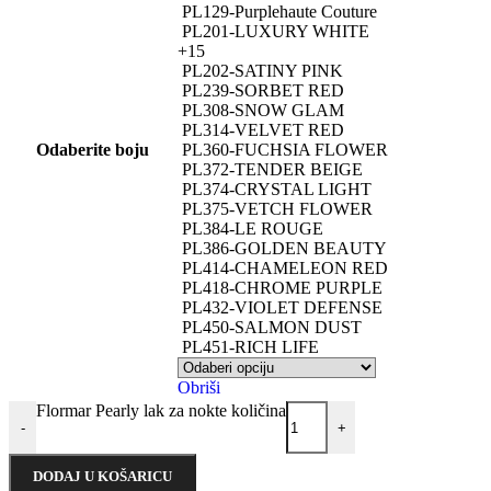
PL129-Purplehaute Couture
PL201-LUXURY WHITE
+15
PL202-SATINY PINK
PL239-SORBET RED
PL308-SNOW GLAM
PL314-VELVET RED
Odaberite boju
PL360-FUCHSIA FLOWER
PL372-TENDER BEIGE
PL374-CRYSTAL LIGHT
PL375-VETCH FLOWER
PL384-LE ROUGE
PL386-GOLDEN BEAUTY
PL414-CHAMELEON RED
PL418-CHROME PURPLE
PL432-VIOLET DEFENSE
PL450-SALMON DUST
PL451-RICH LIFE
Obriši
Flormar Pearly lak za nokte količina
-
+
DODAJ U KOŠARICU