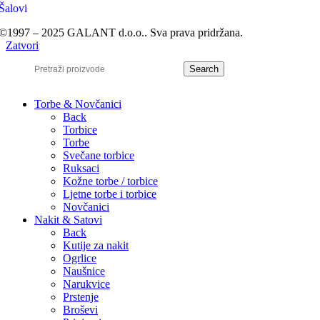
Šalovi
©1997 – 2025 GALANT d.o.o.. Sva prava pridržana.
Zatvori
Search
Torbe & Novčanici
Back
Torbice
Torbe
Svečane torbice
Ruksaci
Kožne torbe / torbice
Ljetne torbe i torbice
Novčanici
Nakit & Satovi
Back
Kutije za nakit
Ogrlice
Naušnice
Narukvice
Prstenje
Broševi