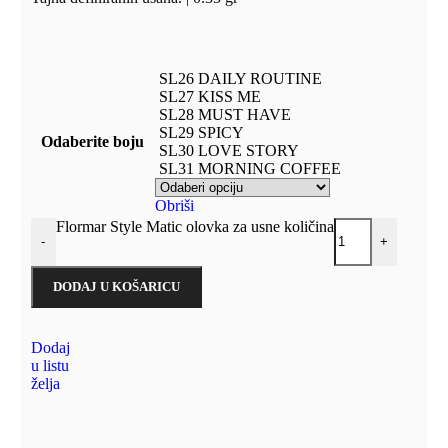
SL26 DAILY ROUTINE
SL27 KISS ME
SL28 MUST HAVE
SL29 SPICY
Odaberite boju
SL30 LOVE STORY
SL31 MORNING COFFEE
Obriši
Flormar Style Matic olovka za usne količina
-
+
DODAJ U KOŠARICU
Dodaj
u listu
želja