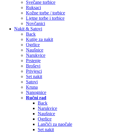
Svečane torbice
Ruksaci
Kožne torbe / torbice
Ljetne torbe i torbice
Novčanici
Nakit & Satovi
Back
Kutije za nakit
Ogrlice
Naušnice
Narukvice
Prstenje
Broševi
Privjesci
Set nakit
Satovi
Kruna
Nanognice
Ručni rad
Back
Narukvice
Naušnice
Ogrlice
Lančići za naočale
Set nakit