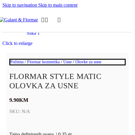
Skip to navigation
Skip to main content
Click to enlarge
Početna
/
Flormar kozmetika
/
Usne
/
Olovke za usne
FLORMAR STYLE MATIC
OLOVKA ZA USNE
9.90
KM
SKU:
N/A
Tajna definiranih usana. |
0.35 gr