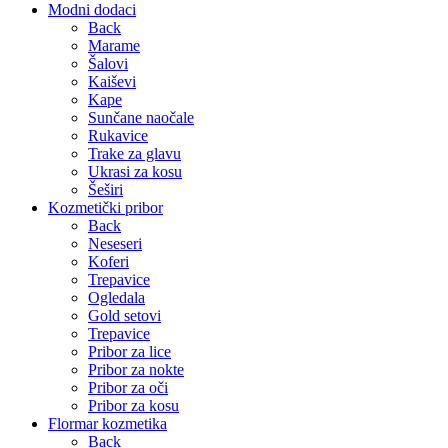
Modni dodaci
Back
Marame
Šalovi
Kaiševi
Kape
Sunčane naočale
Rukavice
Trake za glavu
Ukrasi za kosu
Šeširi
Kozmetički pribor
Back
Neseseri
Koferi
Trepavice
Ogledala
Gold setovi
Trepavice
Pribor za lice
Pribor za nokte
Pribor za oči
Pribor za kosu
Flormar kozmetika
Back