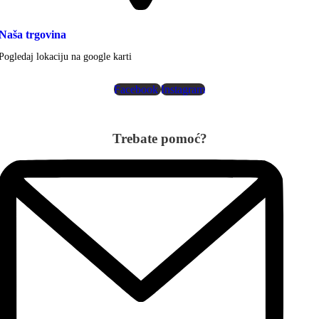
Naša trgovina
Pogledaj lokaciju na google karti
Facebook
Instagram
Trebate pomoć?