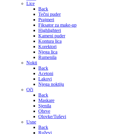
Lice
Back
Tečni puder
Prajmeri
Fiksator za make-up
Highlighteri
Kameni puder
Kontura lica
Korektori
Njega lica
Rumenila
Nokti
Back
Acetoni
Lakovi
Njega noktiju
Oči
Back
Maskare
Sjenila
Obrve
Olovke/Tuševi
Usne
Back
Ruževi