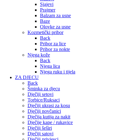
Sjajevi
Prajmer
Balzam za usne
Baze
Olovke za usne
Kozmetički pribor
Back
Pribor za lice
Pribor za nokte
Njega kože
Back
Njega lica
Njega ruku i tijela
ZA DJECU
Back
Šminka za djecu
Dječiji setovi
Torbice/Ruksaci
Dječiji ukrasi za kosu
Dječiji novčanici
Dječija kutija za nakit
Dječije kape / rukavice
Dječiji šeširi
Dječiji satovi
Dječiji privjesci