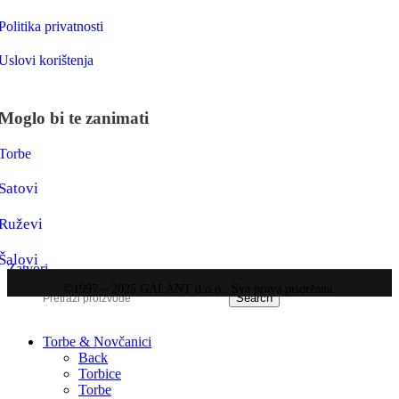
Politika privatnosti
Uslovi korištenja
Moglo bi te zanimati
Torbe
Satovi
Ruževi
Šalovi
Zatvori
©1997 – 2025 GALANT d.o.o.. Sva prava pridržana.
Search
Torbe & Novčanici
Back
Torbice
Torbe