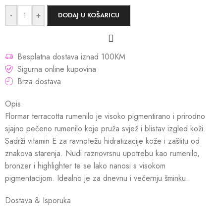
-
+
DODAJ U KOŠARICU
Besplatna dostava iznad 100KM
Sigurna online kupovina
Brza dostava
Opis
Flormar terracotta rumenilo je visoko pigmentirano i prirodno
sjajno pečeno rumenilo koje pruža svjež i blistav izgled koži.
Sadrži vitamin E za ravnotežu hidratizacije kože i zaštitu od
znakova starenja. Nudi raznovrsnu upotrebu kao rumenilo,
bronzer i highlighter te se lako nanosi s visokom
pigmentacijom. Idealno je za dnevnu i večernju šminku.
Dostava & Isporuka