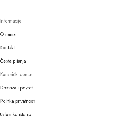
Informacije
O nama
Kontakt
Česta pitanja
Korisnički centar
Dostava i povrat
Politika privatnosti
Uslovi korištenja
©1997 – 2025 GALANT d.o.o.. Sva prava pridržana.