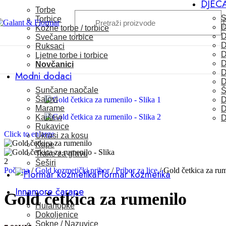
DJEC
Skip to navigation
Skip to main content
Torbe
S
Torbice
D
Kožne torbe / torbice
D
Svečane torbice
D
Ruksaci
D
Ljetne torbe i torbice
D
Novčanici
D
Modni dodaci
D
Sunčane naočale
Š
Šalovi
D
Marame
D
Kaiševi
D
Rukavice
Click to enlarge
Ukrasi za kosu
Kape
Trake za glavu
Šeširi
Početna
/
Gold kozmetički pribor
/
Pribor za lice
/
Gold četkica za ru
Flormar kozmetika
Innamore čarape
Gold četkica za rumenilo
Hulahopke
Dokoljenice
Sokne / Nazuvice