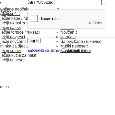
A
Šifra
*
Obvezno
unčane naočale
MUŠKARCI
Search
ječiji šeširi
ječije kape / rukavice
Satovi
ječiji ukrasi za kosu
Torbice
ječiji satovi
Kaiševi
ječije torbice / ruksaci
Novčanici
ječiji privjesci
Naočale
Log in
ječiji novčanici
Šalovi, kape i rukavice
minka za djecu
Muški neseseri
Zaboravili ste šifru?
Zapamti me
ječiji setovi
Muške narukvice
ječija kutija za nakit
ječiji neseser
menilo