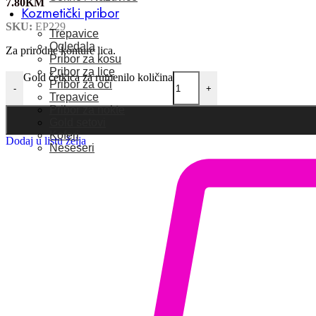
7.80
KM
Kozmetički pribor
SKU:
EP229
Trepavice
Ogledala
Za prirodne konture lica.
Pribor za kosu
Pribor za lice
Gold četkica za rumenilo količina
Pribor za oči
-
+
Trepavice
Pribor za nokte
Gold setovi
Koferi
Dodaj u listu želja
Neseseri