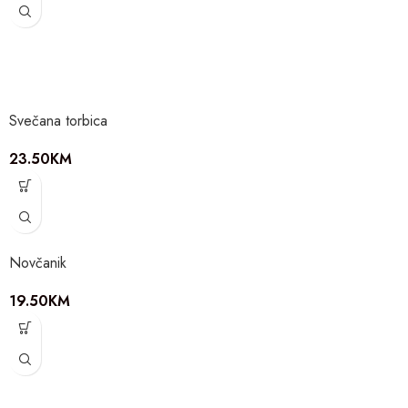
Svečana torbica
23.50
KM
Novčanik
19.50
KM