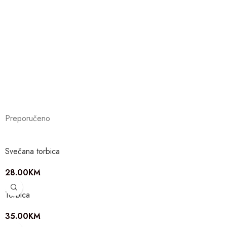
Preporučeno
Svečana torbica
28.00
KM
Torbica
35.00
KM