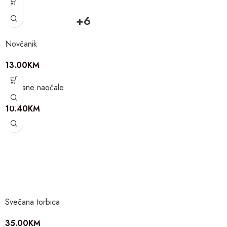
+6
Novčanik
13.00
KM
Sunčane naočale
10.40
KM
Svečana torbica
35.00
KM