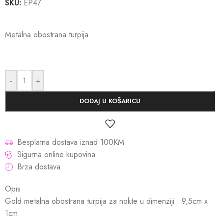
SKU:
EP47
Metalna obostrana turpija.
-
+
DODAJ U KOŠARICU
Besplatna dostava iznad 100KM
Sigurna online kupovina
Brza dostava
Opis
Gold metalna obostrana turpija za nokte u dimenziji : 9,5cm x
1cm.