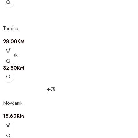
Torbica
28.00
KM
Ruksak
32.50
KM
+3
Novčanik
15.60
KM