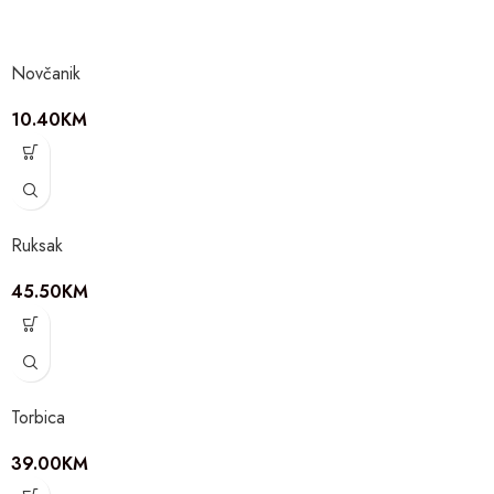
Novčanik
10.40
KM
Ruksak
45.50
KM
Torbica
39.00
KM