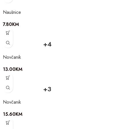
Naušnice
7.80
KM
+4
Novčanik
13.00
KM
+3
Novčanik
15.60
KM