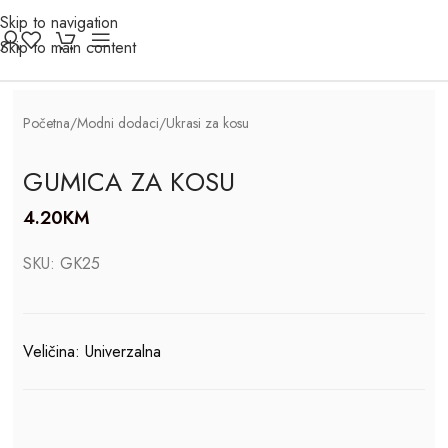
Skip to navigation
Click to enlarge
Skip to main content
Početna
/
Modni dodaci
/
Ukrasi za kosu
GUMICA ZA KOSU
4.20
KM
SKU:
GK25
Veličina: Univerzalna