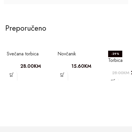
Preporučeno
Svečana torbica
Novčanik
-29%
Torbica
28.00
KM
15.60
KM
28.00
KM