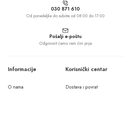
030 871 610
Od ponedeljka do subote od 08:00 do 17:00
Pošalji e-poštu
Odgovorit ćemo vam čim prije
Informacije
Korisnički centar
O nama
Dostava i povrat
Kontakt
Politika privatnosti
Česta pitanja
Uslovi korištenja
©1997 – 2025 GALANT d.o.o.. Sva prava pridržana.