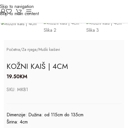
Skip to navigation
Click to enlarge
Skip to main content
Početna
/
Za njega
/
Muški kaiševi
KOŽNI KAIŠ | 4CM
19.50
KM
SKU:
MK81
Dimenzije: Dužina: od 115cm do 135cm
Širina: 4cm