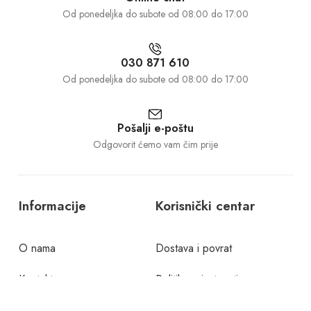
Od ponedeljka do subote od 08:00 do 17:00
030 871 610
Od ponedeljka do subote od 08:00 do 17:00
Pošalji e-poštu
Odgovorit ćemo vam čim prije
Informacije
Korisnički centar
O nama
Dostava i povrat
Kontakt
Politika privatnosti
Česta pitanja
Uslovi korištenja