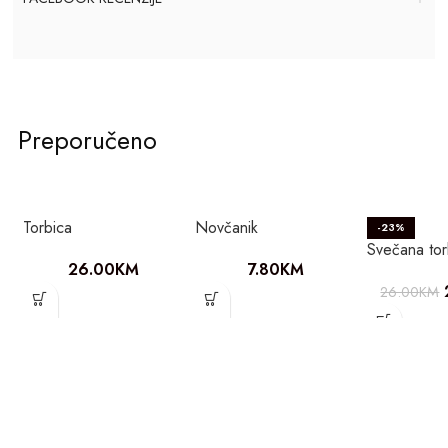
Preporučeno
Torbica
Novčanik
-23%
Svečana tor
26.00
KM
7.80
KM
26.00
KM