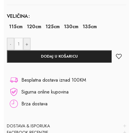
VELIČINA
115cm
120cm
125cm
130cm
135cm
-
+
DODAJ U KOŠARICU
Besplatna dostava iznad 100KM
Sigurna online kupovina
Brza dostava
DOSTAVA & ISPORUKA
FACEBOOK RECENZIJE