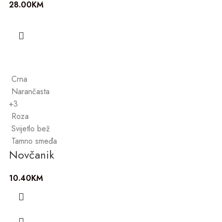
28.00
KM
Crna
Narančasta
+3
Roza
Svijetlo bež
Tamno smeđa
Novčanik
10.40
KM