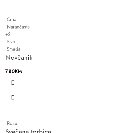
Crna
Narančasta
+2
Siva
Smeđa
Novčanik
7.80
KM
Roza
Svečana torbica