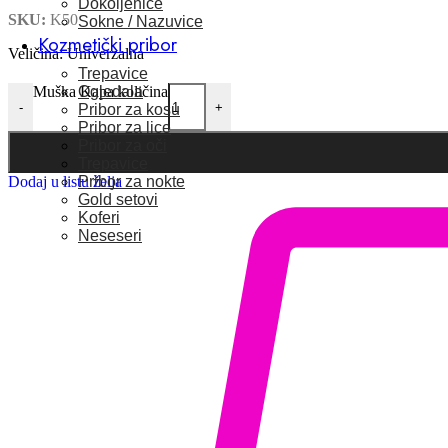
Dokoljenice
SKU:
K50
Sokne / Nazuvice
Kozmetički pribor
Veličina: Univerzalna
Trepavice
Ogledala
Muška Kapa količina
-
+
Pribor za kosu
Pribor za lice
Pribor za oči
Trepavice
Pribor za nokte
Dodaj u listu želja
Gold setovi
Koferi
Neseseri