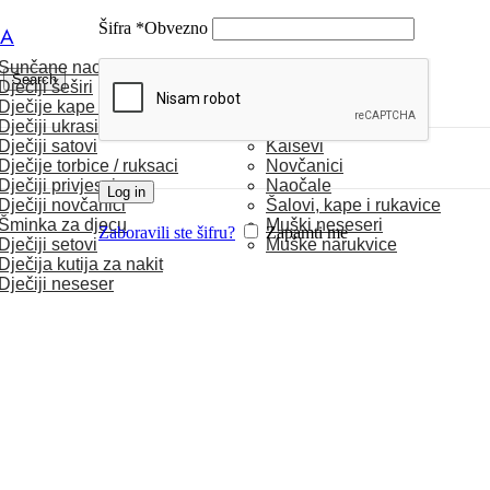
Šifra
*
Obvezno
CA
Sunčane naočale
MUŠKARCI
Search
Dječiji šeširi
Dječije kape / rukavice
Satovi
Dječiji ukrasi za kosu
Torbice
Dječiji satovi
Kaiševi
Dječije torbice / ruksaci
Novčanici
Dječiji privjesci
Naočale
Log in
Dječiji novčanici
Šalovi, kape i rukavice
Šminka za djecu
Muški neseseri
Zaboravili ste šifru?
Zapamti me
Dječiji setovi
Muške narukvice
Dječija kutija za nakit
Dječiji neseser