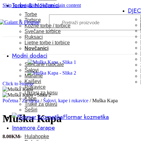
Torbe & Novčanici
Skip to navigation
Skip to main content
DJE
Torbe
Torbice
Kožne torbe / torbice
Svečane torbice
Ruksaci
Ljetne torbe i torbice
Novčanici
Modni dodaci
Sunčane naočale
Šalovi
Marame
Kaiševi
Click to enlarge
Rukavice
Ukrasi za kosu
Kape
Početna
/
Za njega
/
Šalovi, kape i rukavice
/
Muška Kapa
Trake za glavu
Šeširi
Flormar kozmetika
Muška Kapa
Innamore čarape
Hulahopke
8.00
KM