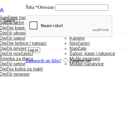
Šifra
*
Obvezno
CA
Sunčane naočale
MUŠKARCI
Search
Dječiji šeširi
Dječije kape / rukavice
Satovi
Dječiji ukrasi za kosu
Torbice
Dječiji satovi
Kaiševi
Dječije torbice / ruksaci
Novčanici
Dječiji privjesci
Naočale
Log in
Dječiji novčanici
Šalovi, kape i rukavice
Šminka za djecu
Muški neseseri
Zaboravili ste šifru?
Zapamti me
Dječiji setovi
Muške narukvice
Dječija kutija za nakit
Dječiji neseser