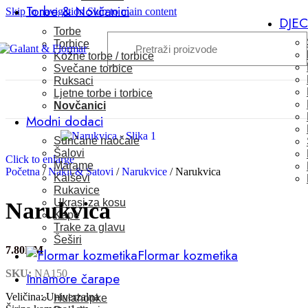
Torbe & Novčanici
Skip to navigation
Skip to main content
DJE
Torbe
Torbice
Kožne torbe / torbice
Svečane torbice
Ruksaci
Ljetne torbe i torbice
Novčanici
Modni dodaci
Sunčane naočale
Šalovi
Click to enlarge
Marame
Početna
/
Nakit & Satovi
/
Narukvice
/
Narukvica
Kaiševi
Rukavice
Ukrasi za kosu
Narukvica
Kape
Trake za glavu
Šeširi
7.80
KM
Flormar kozmetika
SKU:
NA150
Innamore čarape
Veličina: Univerzalna
Hulahopke