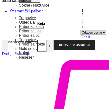
Širina kamena 1cm
Dokoljenice
Sokne / Nazuvice
Kozmetički pribor
1.
2.
Trepavice
3.
Ogledala
Boja
4.
Pribor za kosu
5.
Pribor za lice
Pribor za oči
Obriši
Trepavice
Narukvica količina
Pribor za nokte
DODAJ U KOŠARICU
-
+
Gold setovi
Koferi
Dodaj u listu želja
Neseseri