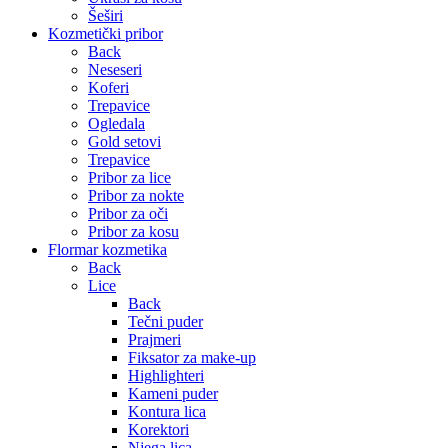
Šeširi
Kozmetički pribor
Back
Neseseri
Koferi
Trepavice
Ogledala
Gold setovi
Trepavice
Pribor za lice
Pribor za nokte
Pribor za oči
Pribor za kosu
Flormar kozmetika
Back
Lice
Back
Tečni puder
Prajmeri
Fiksator za make-up
Highlighteri
Kameni puder
Kontura lica
Korektori
Njega lica