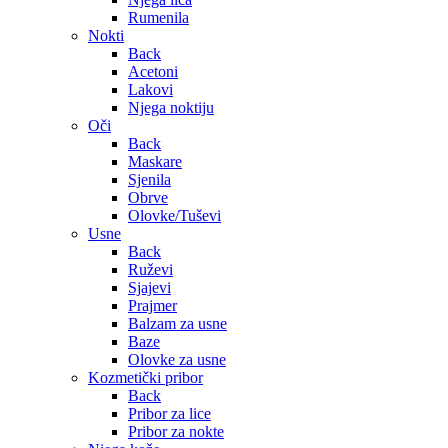
Rumenila
Nokti
Back
Acetoni
Lakovi
Njega noktiju
Oči
Back
Maskare
Sjenila
Obrve
Olovke/Tuševi
Usne
Back
Ruževi
Sjajevi
Prajmer
Balzam za usne
Baze
Olovke za usne
Kozmetički pribor
Back
Pribor za lice
Pribor za nokte