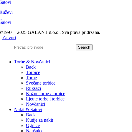
Satovi
Ruževi
Šalovi
©1997 – 2025 GALANT d.o.o.. Sva prava pridržana.
Zatvori
Search
Torbe & Novčanici
Back
Torbice
Torbe
Svečane torbice
Ruksaci
Kožne torbe / torbice
Ljetne torbe i torbice
Novčanici
Nakit & Satovi
Back
Kutije za nakit
Ogrlice
Naušnice