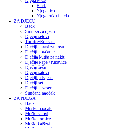
Njega kože
Back
Njega lica
Njega ruku i tijela
ZA DJECU
Back
Šminka za djecu
Dječiji setovi
Torbice/Ruksaci
Dječiji ukrasi za kosu
Dječiji novčanici
Dječija kutija za nakit
Dječije kape / rukavice
Dječiji šeširi
Dječiji satovi
Dječiji privjesci
Dječiji set
Dječiji neseser
Sunčane naočale
ZA NJEGA
Back
Muške naočale
Muški satovi
Muške torbice
Muški kaiševi