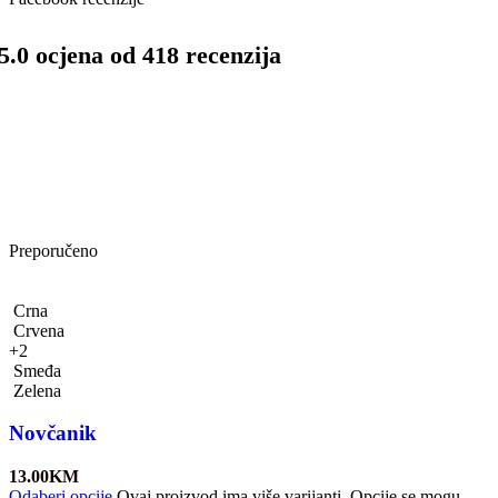
5.0 ocjena od 418 recenzija
Preporučeno
Crna
Crvena
+2
Smeđa
Zelena
Novčanik
13.00
KM
Odaberi opcije
Ovaj proizvod ima više varijanti. Opcije se mogu