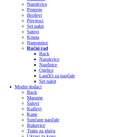
Narukvice
Prstenje
Broševi
Privjesci
Set nakit
Satovi
Kruna
Nanognice
Ručni rad
Back
Narukvice
Naušnice
Ogrlice
Lančići za naočale
Set nakit
Modni dodaci
Back
Marame
Šalovi
Kaiševi
Kape
Sunčane naočale
Rukavice
Trake za glavu
Ukrasi za kosu