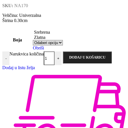
SKU:
NA170
Veličina: Univerzalna
Širina 0.30cm
Srebrena
Zlatna
Boja
Obriši
Narukvica količina
DODAJ U KOŠARICU
-
+
Dodaj u listu želja