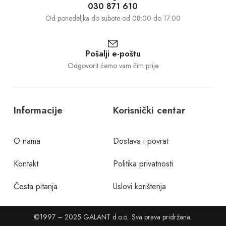
030 871 610
Od ponedeljka do subote od 08:00 do 17:00
Pošalji e-poštu
Odgovorit ćemo vam čim prije
Informacije
Korisnički centar
O nama
Dostava i povrat
Kontakt
Politika privatnosti
Česta pitanja
Uslovi korištenja
©1997 – 2025 GALANT d.o.o.. Sva prava pridržana.