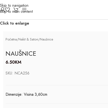
Skip to navigation
Skip to main content
Click to enlarge
Početna
/
Nakit & Satovi
/
Naušnice
NAUŠNICE
6.50
KM
SKU:
NCA256
Dimenzije: Visina 3,60cm