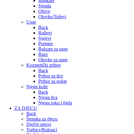
Maskare
Sjenila
Obrve
Olovke/Tuševi
Usne
Back
Ruževi
Sjajevi
Prajmer
Balzam za usne
Baze
Olovke za usne
Kozmetički pribor
Back
Pribor za lice
Pribor za nokte
Njega kože
Back
Njega lica
Njega ruku i tijela
ZA DJECU
Back
Šminka za djecu
Dječiji setovi
Torbice/Ruksaci