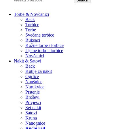
Search
Torbe & Novčanici
Back
Torbice
Torbe
Svečane torbice
Ruksaci
Kožne torbe / torbice
Ljetne torbe i torbice
Novčanici
Nakit & Satovi
Back
Kutije za nakit
Ogrlice
Naušnice
Narukvice
Prstenje
Broševi
Privjesci
Set nakit
Satovi
Kruna
Nanognice
Ručni rad