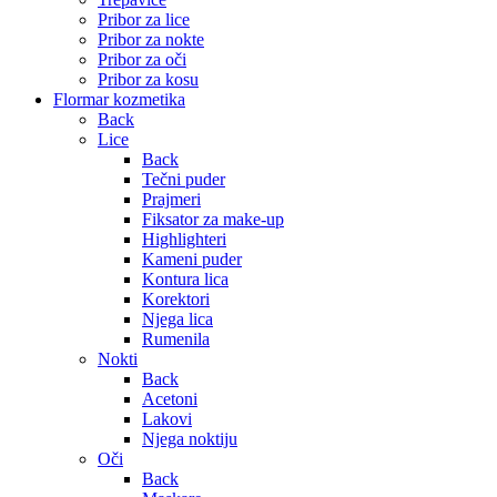
Pribor za lice
Pribor za nokte
Pribor za oči
Pribor za kosu
Flormar kozmetika
Back
Lice
Back
Tečni puder
Prajmeri
Fiksator za make-up
Highlighteri
Kameni puder
Kontura lica
Korektori
Njega lica
Rumenila
Nokti
Back
Acetoni
Lakovi
Njega noktiju
Oči
Back