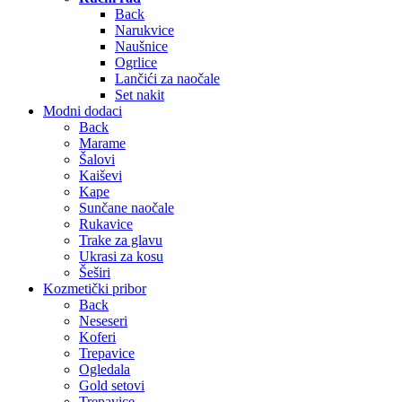
Back
Narukvice
Naušnice
Ogrlice
Lančići za naočale
Set nakit
Modni dodaci
Back
Marame
Šalovi
Kaiševi
Kape
Sunčane naočale
Rukavice
Trake za glavu
Ukrasi za kosu
Šeširi
Kozmetički pribor
Back
Neseseri
Koferi
Trepavice
Ogledala
Gold setovi
Trepavice