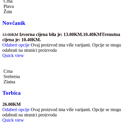
Crna
Plava
Žuta
Novčanik
Izvorna cijena bila je: 13.00KM.
10.40
KM
Trenutna
13.00
KM
cijena je: 10.40KM.
Odaberi opcije
Ovaj proizvod ima više varijanti. Opcije se mogu
odabrati na stranici proizvoda
Quick view
Crna
Srebrena
Zlatna
Torbica
26.00
KM
Odaberi opcije
Ovaj proizvod ima više varijanti. Opcije se mogu
odabrati na stranici proizvoda
Quick view