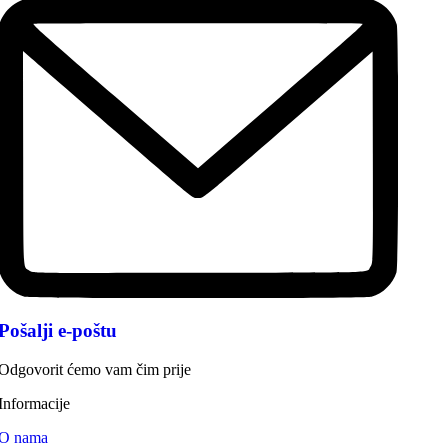
Pošalji e-poštu
Odgovorit ćemo vam čim prije
Informacije
O nama