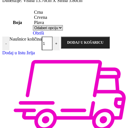
Dimenzije: Visina 13.70cm X Širina 5.80cm
Crna
Crvena
Boja
Plava
Obriši
Naušnice količina
DODAJ U KOŠARICU
-
+
Dodaj u listu želja