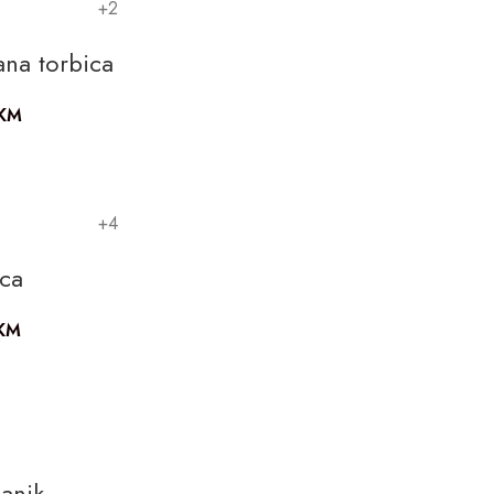
+2
ana torbica
KM
+4
ica
KM
anik