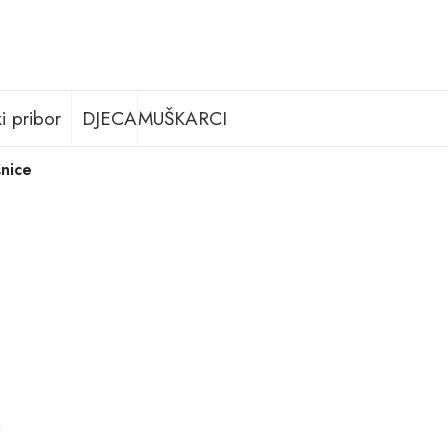
i pribor
DJECA
MUŠKARCI
nice
m