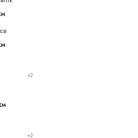
KM
ica
KM
+2
KM
+2