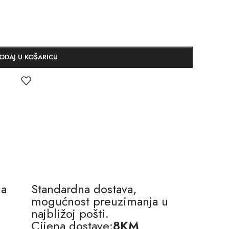
ODAJ U KOŠARICU
na
Standardna dostava,
mogućnost preuzimanja u
najbližoj pošti.
Cijena dostave:
8KM