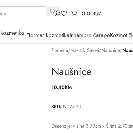
0.00
KM
Flormar kozmetika
Innamore čarape
Kozmetičk
Početna
/
Nakit & Satovi
/
Naušnice
/
Nauš
Naušnice
10.40
KM
SKU:
NCA530
Dimenzije:Visina 3.70cm x Širina 2.70c