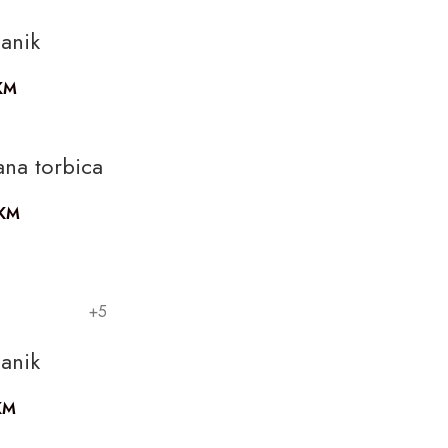
anik
KM
ana torbica
KM
+5
anik
KM