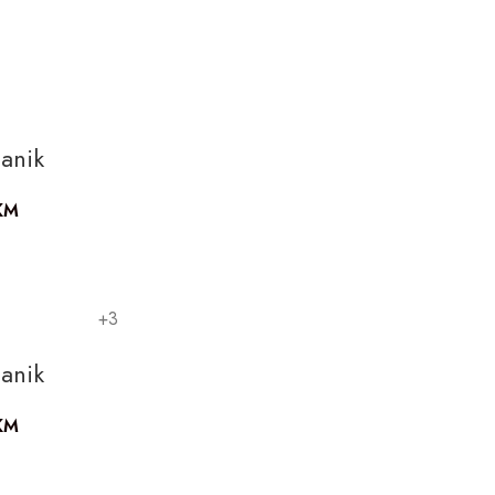
anik
KM
+3
anik
KM