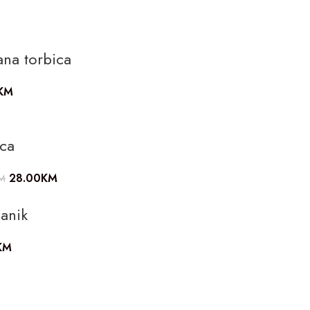
ana torbica
KM
ica
28.00
KM
M
anik
KM