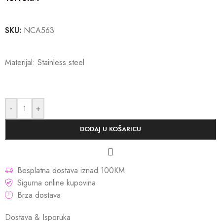
SKU:
NCA563
Materijal: Stainless steel
-
+
DODAJ U KOŠARICU
Besplatna dostava iznad 100KM
Sigurna online kupovina
Brza dostava
Dostava & Isporuka